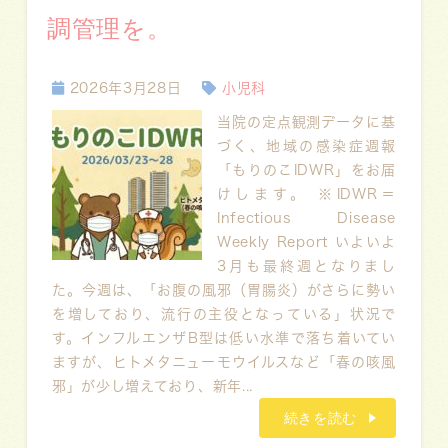
調管理を。
2026年3月28日
小児科
当院の定点観測データに基
づく、地域の感染症週報
「もりのこIDWR」をお届
けします。 ※IDWR＝
Infectious Disease
Weekly Report いよいよ
3月も最終週となりまし
た。今週は、「お腹の風邪（胃腸炎）がさらに勢い
を増しており、流行の主役となっている」状況で
す。インフルエンザB型は低い水準で落ち着いてい
ますが、ヒトメタニューモウイルスなど「春の咳風
邪」が少し増えており、新年...
続きを読む