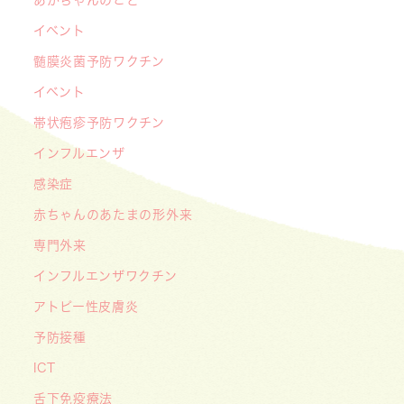
――「武蔵小杉 森のこどもクリニック」の新た
イベント
な挑戦
髄膜炎菌予防ワクチン
2026/05/08
【メディア・取材】４月１０日発売「子供の科
イベント
学」５月号の「なぜ？なぜ？どうして？」で大熊
帯状疱疹予防ワクチン
喜彰院長が読者の質問に答えました！
インフルエンザ
2026/05/01
感染症
ゴールデンウィーク（GW）の処方薬受け取りに
赤ちゃんのあたまの形外来
関する重要なお願い〜処方箋の有効期限は当日を
含めて「4日間」です〜
専門外来
インフルエンザワクチン
アトピー性皮膚炎
予防接種
ICT
舌下免疫療法