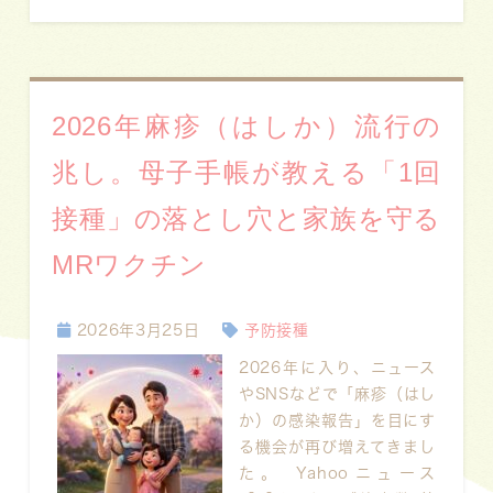
2026年麻疹（はしか）流行の
兆し。母子手帳が教える「1回
接種」の落とし穴と家族を守る
MRワクチン
2026年3月25日
予防接種
2026年に入り、ニュース
やSNSなどで「麻疹（はし
か）の感染報告」を目にす
る機会が再び増えてきまし
た。 Yahooニュース