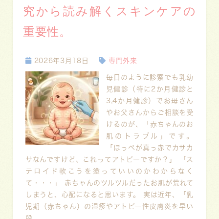
究から読み解くスキンケアの
重要性。
2026年3月18日
専門外来
毎日のように診察でも乳幼
児健診（特に2か月健診と
3,4か月健診）でお母さん
やお父さんからご相談を受
けるのが、「赤ちゃんのお
肌のトラブル」です。
「ほっぺが真っ赤でカサカ
サなんですけど、これってアトピーですか？」 「ス
テロイド軟こうを塗っていいのかわからなく
て・・・」 赤ちゃんのツルツルだったお肌が荒れて
しまうと、心配になると思います。 実は近年、「乳
児期（赤ちゃん）の湿疹やアトピー性皮膚炎を早い
段...