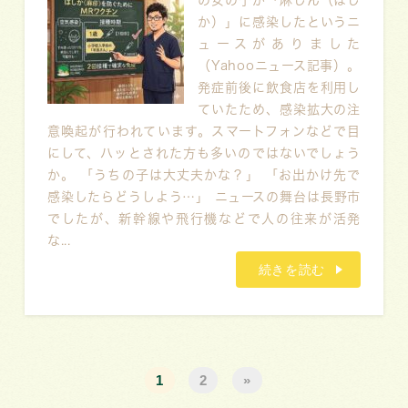
の女の子が「麻しん（はし
か）」に感染したというニ
ュースがありました
（Yahooニュース記事）。
発症前後に飲食店を利用し
ていたため、感染拡大の注
意喚起が行われています。スマートフォンなどで目
にして、ハッとされた方も多いのではないでしょう
か。 「うちの子は大丈夫かな？」 「お出かけ先で
感染したらどうしよう…」 ニュースの舞台は長野市
でしたが、新幹線や飛行機などで人の往来が活発
な...
続きを読む
1
2
»