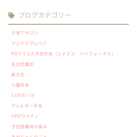
月給20.6万円～）
2026/07/13
ブログカテゴリー
【お知らせ】川崎市の「麻しん（はしか）対策事
業」が始まっています 〜赤ちゃんやこどもたち
子育てサロン
をはしかから守ろう！〜
プレママプレパパ
2026/07/07
RSウイルス予防外来（シナジス・ベイフォータス）
【デジタル診察券に移行します】
2026/06/16
乳幼児健診
🌞2026年キッズドクター体験のお知らせ🌞
鉄欠乏
2026/06/15
心臓外来
【メディア・取材】学研の子育て応援サイト「こ
COVID-19
そだてまっぷ」に大熊喜彰院長監修の記事（こど
もの日焼け対策）がアップされました！
アレルギー外来
2026/05/19
HPVワクチン
【開院7周年のご挨拶】診察室を飛び出し、地域
予防接種時の痛み
とともに子どもの未来を創るクリニックへ
あかちゃんのこと