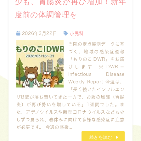
少も、胃腸炎が再び増加！新年
度前の体調管理を
2026年3月22日
小児科
当院の定点観測データに基
づく、地域の感染症週報
「もりのこIDWR」をお届
けします. ※IDWR＝
Infectious Disease
Weekly Report 今週は、
「長く続いたインフルエン
ザB型が落ち着いてきた一方で、お腹の風邪（胃腸
炎）が再び勢いを増している」1週間でした。ま
た、アデノウイルスや新型コロナウイルスなども少
しずつ見られ、春休みに向けて多様な感染症に注意
が必要です。 今週の感染...
続きを読む