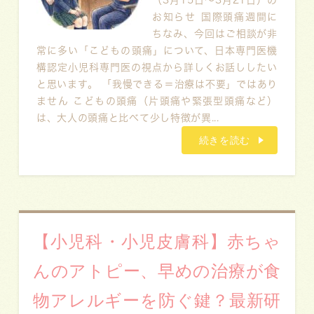
（3月15日～3月21日）の
お知らせ 国際頭痛週間に
ちなみ、今回はご相談が非
常に多い「こどもの頭痛」について、日本専門医機
構認定小児科専門医の視点から詳しくお話ししたい
と思います。 「我慢できる＝治療は不要」ではあり
ません こどもの頭痛（片頭痛や緊張型頭痛など）
は、大人の頭痛と比べて少し特徴が異...
続きを読む
【小児科・小児皮膚科】赤ちゃ
んのアトピー、早めの治療が食
物アレルギーを防ぐ鍵？最新研