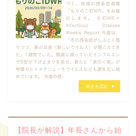
づく、地域の感染症週報
「もりのこIDWR」をお届
けします。 ※IDWR＝
Infectious Disease
Weekly Report 今週は、
「冬の感染症がしぶとく残
りつつ、春の足音（新しいウイルス）が聞こえてき
た」1週間でした。順調に減っていたインフルエン
ザB型が下げ止まりを見せ、新たに「長引く咳」が
特徴のヒトメタニューモウイルスなども顔を出し始
めています。 今週の感...
続きを読む
【院長が解説】年長さんから始