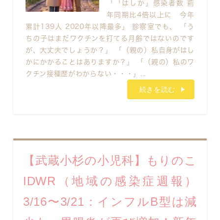
「「はしか」感染者数 前
年同期比4倍以上に 今年
累計139人 2020年以降最多」 診察室でも、 「う
ちの子はまだワクチンを打てる月齢ではないのです
が、大丈夫でしょうか？」 「（親の）私自身がはし
かにかかることはありますか？」 「（親の）私のワ
クチン接種歴がわからない・・・」...
続きを読む
【武蔵小杉の小児科】もりのこ
IDWR（地域の感染症週報）
3/16〜3/21：インフルB型は減