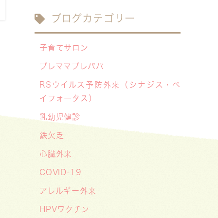
2026/07/29
ブログカテゴリー
【医療事務・受付募集】私たちと一
緒に、子どもたちの笑顔を支えませ
子育てサロン
んか？（年間休日141日／月給
プレママプレパパ
20.6万円～）
RSウイルス予防外来（シナジス・ベ
2026/07/13
イフォータス）
【お知らせ】川崎市の「麻しん（は
乳幼児健診
しか）対策事業」が始まっています
鉄欠乏
〜赤ちゃんやこどもたちをはしかか
ら守ろう！〜
心臓外来
2026/07/07
COVID-19
【デジタル診察券に移行します】
アレルギー外来
2026/06/16
HPVワクチン
🌞2026年キッズドクター体験のお