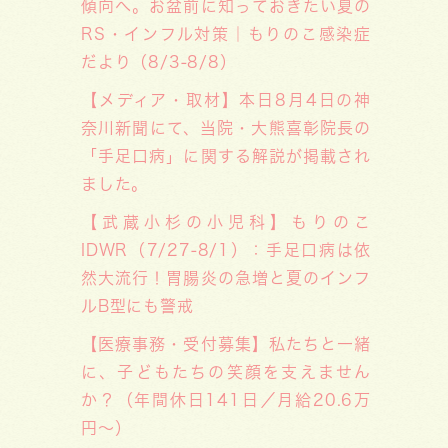
傾向へ。お盆前に知っておきたい夏の
RS・インフル対策｜もりのこ感染症
だより（8/3-8/8）
【メディア・取材】本日8月4日の神
奈川新聞にて、当院・大熊喜彰院長の
「手足口病」に関する解説が掲載され
ました。
【武蔵小杉の小児科】もりのこ
IDWR（7/27-8/1）：手足口病は依
然大流行！胃腸炎の急増と夏のインフ
ルB型にも警戒
【医療事務・受付募集】私たちと一緒
に、子どもたちの笑顔を支えません
か？（年間休日141日／月給20.6万
円～）