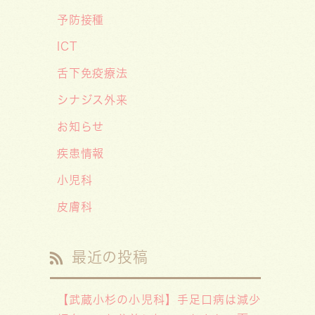
「子供の科学」５月号の「なぜ？な
予防接種
ぜ？どうして？」で大熊喜彰院長が
ICT
読者の質問に答えました！
舌下免疫療法
2026/05/01
シナジス外来
ゴールデンウィーク（GW）の処方
お知らせ
薬受け取りに関する重要なお願い〜
処方箋の有効期限は当日を含めて
疾患情報
「4日間」です〜
小児科
皮膚科
最近の投稿
【武蔵小杉の小児科】手足口病は減少