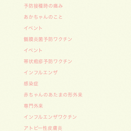
予防接種時の痛み
知らせ🌞
あかちゃんのこと
2026/06/15
【メディア・取材】学研の子育て応
イベント
援サイト「こそだてまっぷ」に大熊
髄膜炎菌予防ワクチン
喜彰院長監修の記事（こどもの日焼
イベント
け対策）がアップされました！
帯状疱疹予防ワクチン
2026/05/19
インフルエンザ
【開院7周年のご挨拶】診察室を飛
び出し、地域とともに子どもの未来
感染症
を創るクリニックへ――「武蔵小杉
赤ちゃんのあたまの形外来
森のこどもクリニック」の新たな挑
専門外来
戦
インフルエンザワクチン
2026/05/08
アトピー性皮膚炎
【メディア・取材】４月１０日発売