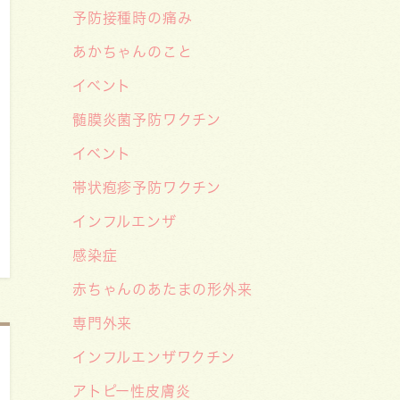
予防接種時の痛み
知らせ🌞
あかちゃんのこと
2026/06/15
【メディア・取材】学研の子育て応
イベント
援サイト「こそだてまっぷ」に大熊
髄膜炎菌予防ワクチン
喜彰院長監修の記事（こどもの日焼
イベント
け対策）がアップされました！
帯状疱疹予防ワクチン
2026/05/19
インフルエンザ
【開院7周年のご挨拶】診察室を飛
び出し、地域とともに子どもの未来
感染症
を創るクリニックへ――「武蔵小杉
赤ちゃんのあたまの形外来
森のこどもクリニック」の新たな挑
専門外来
戦
インフルエンザワクチン
2026/05/08
アトピー性皮膚炎
【メディア・取材】４月１０日発売