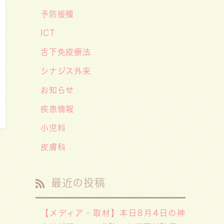
「子供の科学」５月号の「なぜ？な
予防接種
ぜ？どうして？」で大熊喜彰院長が
ICT
読者の質問に答えました！
舌下免疫療法
2026/05/01
シナジス外来
ゴールデンウィーク（GW）の処方
お知らせ
薬受け取りに関する重要なお願い〜
処方箋の有効期限は当日を含めて
疾患情報
「4日間」です〜
小児科
皮膚科
最近の投稿
【メディア・取材】本日8月4日の神