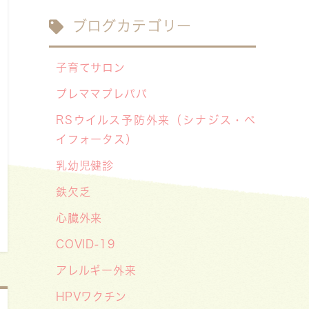
2026/07/29
ブログカテゴリー
【医療事務・受付募集】私たちと一
緒に、子どもたちの笑顔を支えませ
子育てサロン
んか？（年間休日141日／月給
プレママプレパパ
20.6万円～）
RSウイルス予防外来（シナジス・ベ
2026/07/13
イフォータス）
【お知らせ】川崎市の「麻しん（は
乳幼児健診
しか）対策事業」が始まっています
鉄欠乏
〜赤ちゃんやこどもたちをはしかか
ら守ろう！〜
心臓外来
2026/07/07
COVID-19
【デジタル診察券に移行します】
アレルギー外来
2026/06/16
HPVワクチン
🌞2026年キッズドクター体験のお