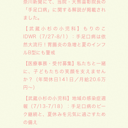
奈川新聞にて、当院・大熊喜彰院長の
「手足口病」に関する解説が掲載され
ました。
【武蔵小杉の小児科】もりのこ
IDWR（7/27-8/1）：手足口病は依
然大流行！胃腸炎の急増と夏のインフ
ルB型にも警戒
【医療事務・受付募集】私たちと一緒
に、子どもたちの笑顔を支えません
か？（年間休日141日／月給20.6万
円～）
【武蔵小杉の小児科】地域の感染症週
報（7/13-7/18）：手足口病のピー
ク継続と、夏休みを元気に過ごすため
の備え