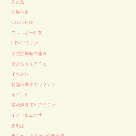
鉄欠乏
2026/06/15
心臓外来
【メディア・取材】学研の子育て応援サイト「こ
COVID-19
そだてまっぷ」に大熊喜彰院長監修の記事（こど
もの日焼け対策）がアップされました！
アレルギー外来
2026/05/19
HPVワクチン
【開院7周年のご挨拶】診察室を飛び出し、地域
予防接種時の痛み
とともに子どもの未来を創るクリニックへ
あかちゃんのこと
――「武蔵小杉 森のこどもクリニック」の新た
イベント
な挑戦
髄膜炎菌予防ワクチン
2026/05/08
【メディア・取材】４月１０日発売「子供の科
イベント
学」５月号の「なぜ？なぜ？どうして？」で大熊
帯状疱疹予防ワクチン
喜彰院長が読者の質問に答えました！
インフルエンザ
2026/05/01
感染症
ゴールデンウィーク（GW）の処方薬受け取りに
赤ちゃんのあたまの形外来