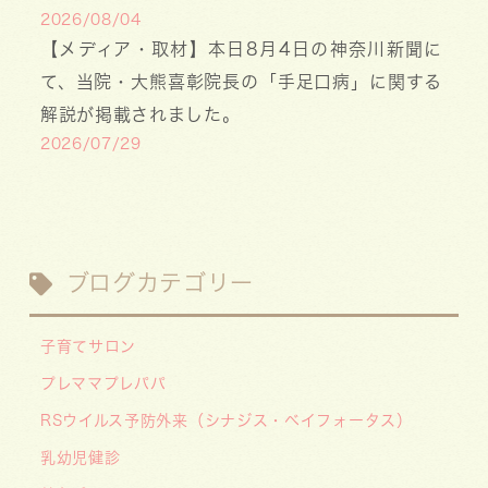
2026/08/04
【メディア・取材】本日8月4日の神奈川新聞に
て、当院・大熊喜彰院長の「手足口病」に関する
解説が掲載されました。
2026/07/29
【医療事務・受付募集】私たちと一緒に、子ども
たちの笑顔を支えませんか？（年間休日141日／
月給20.6万円～）
2026/07/13
ブログカテゴリー
【お知らせ】川崎市の「麻しん（はしか）対策事
業」が始まっています 〜赤ちゃんやこどもたち
子育てサロン
をはしかから守ろう！〜
プレママプレパパ
2026/07/07
RSウイルス予防外来（シナジス・ベイフォータス）
【デジタル診察券に移行します】
2026/06/16
乳幼児健診
🌞2026年キッズドクター体験のお知らせ🌞