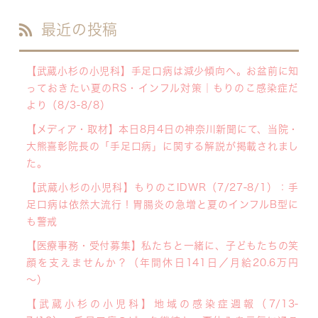
最近の投稿
【武蔵小杉の小児科】手足口病は減少傾向へ。お盆前に知
っておきたい夏のRS・インフル対策｜もりのこ感染症だ
より（8/3-8/8）
【メディア・取材】本日8月4日の神奈川新聞にて、当院・
大熊喜彰院長の「手足口病」に関する解説が掲載されまし
た。
【武蔵小杉の小児科】もりのこIDWR（7/27-8/1）：手
足口病は依然大流行！胃腸炎の急増と夏のインフルB型に
も警戒
【医療事務・受付募集】私たちと一緒に、子どもたちの笑
顔を支えませんか？（年間休日141日／月給20.6万円
～）
【武蔵小杉の小児科】地域の感染症週報（7/13-