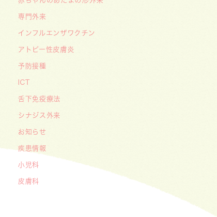
関する重要なお願い〜処方箋の有効期限は当日を
含めて「4日間」です〜
専門外来
インフルエンザワクチン
アトピー性皮膚炎
予防接種
ICT
舌下免疫療法
シナジス外来
お知らせ
疾患情報
小児科
皮膚科