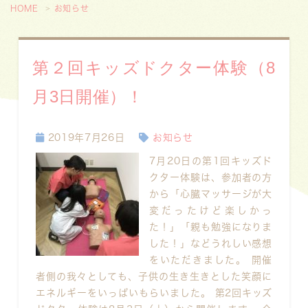
HOME
お知らせ
第２回キッズドクター体験（8
月3日開催）！
2019年7月26日
お知らせ
7月20日の第1回キッズド
クター体験は、参加者の方
から「心臓マッサージが大
変だったけど楽しかっ
た！」「親も勉強になりま
した！」などうれしい感想
をいただきました。 開催
者側の我々としても、子供の生き生きとした笑顔に
エネルギーをいっぱいもらいました。 第2回キッズ