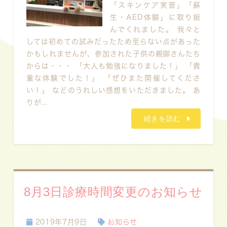
「スキンケア実習」「蘇
生・AED体験」に取り組
んでくれました。 我々と
しては初めての試みだったため至らない点があった
かもしれませんが、参加された子供の親御さんたち
からは・・・ 「大人も勉強になりました！」 「貴
重な体験でした！」 「ぜひまた開催してくださ
い！」 などのうれしい感想をいただきました。 あ
りが...
続きを読む
8月3日診療時間変更のお知らせ
2019年7月9日
お知らせ