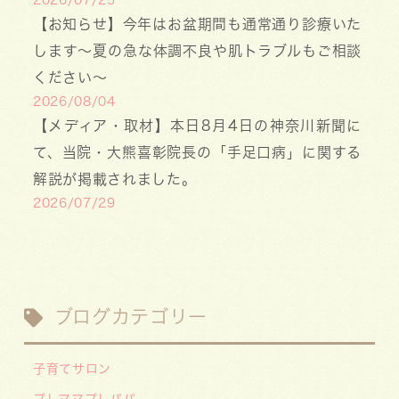
2026/07/25
【お知らせ】今年はお盆期間も通常通り診療いた
します〜夏の急な体調不良や肌トラブルもご相談
ください〜
2026/08/04
【メディア・取材】本日8月4日の神奈川新聞に
て、当院・大熊喜彰院長の「手足口病」に関する
解説が掲載されました。
2026/07/29
【医療事務・受付募集】私たちと一緒に、子ども
たちの笑顔を支えませんか？（年間休日141日／
月給20.6万円～）
2026/07/13
ブログカテゴリー
【お知らせ】川崎市の「麻しん（はしか）対策事
業」が始まっています 〜赤ちゃんやこどもたち
子育てサロン
をはしかから守ろう！〜
プレママプレパパ