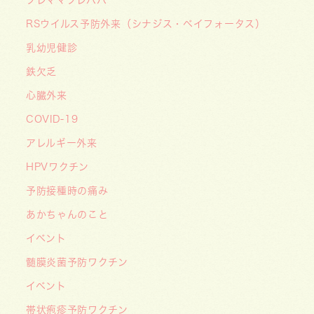
2026/07/07
RSウイルス予防外来（シナジス・ベイフォータス）
【デジタル診察券に移行します】
2026/06/16
乳幼児健診
🌞2026年キッズドクター体験のお知らせ🌞
鉄欠乏
2026/06/15
心臓外来
【メディア・取材】学研の子育て応援サイト「こ
COVID-19
そだてまっぷ」に大熊喜彰院長監修の記事（こど
もの日焼け対策）がアップされました！
アレルギー外来
2026/05/19
HPVワクチン
【開院7周年のご挨拶】診察室を飛び出し、地域
予防接種時の痛み
とともに子どもの未来を創るクリニックへ
あかちゃんのこと
――「武蔵小杉 森のこどもクリニック」の新た
イベント
な挑戦
髄膜炎菌予防ワクチン
2026/05/08
【メディア・取材】４月１０日発売「子供の科
イベント
学」５月号の「なぜ？なぜ？どうして？」で大熊
帯状疱疹予防ワクチン