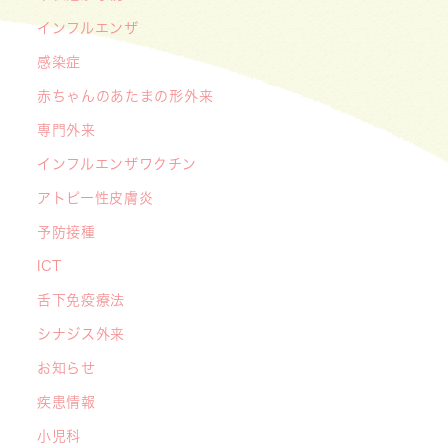
喜彰院長が読者の質問に答えました！
インフルエンザ
2026/05/01
感染症
ゴールデンウィーク（GW）の処方薬受け取りに
赤ちゃんのあたまの形外来
関する重要なお願い〜処方箋の有効期限は当日を
含めて「4日間」です〜
専門外来
インフルエンザワクチン
アトピー性皮膚炎
予防接種
ICT
舌下免疫療法
シナジス外来
お知らせ
疾患情報
小児科