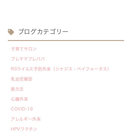
【医療事務・受付募集】私たちと一緒に、子ども
たちの笑顔を支えませんか？（年間休日141日／
月給20.6万円～）
2026/07/13
ブログカテゴリー
【お知らせ】川崎市の「麻しん（はしか）対策事
業」が始まっています 〜赤ちゃんやこどもたち
子育てサロン
をはしかから守ろう！〜
プレママプレパパ
2026/07/07
RSウイルス予防外来（シナジス・ベイフォータス）
【デジタル診察券に移行します】
2026/06/16
乳幼児健診
🌞2026年キッズドクター体験のお知らせ🌞
鉄欠乏
2026/06/15
心臓外来
【メディア・取材】学研の子育て応援サイト「こ
COVID-19
そだてまっぷ」に大熊喜彰院長監修の記事（こど
もの日焼け対策）がアップされました！
アレルギー外来
2026/05/19
HPVワクチン