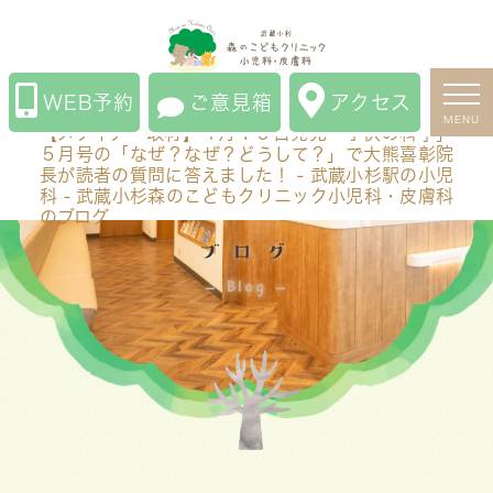
【メディア・取材】４月１０日発売「子供の科学」５月
号の「なぜ？なぜ？どうして？」で大熊喜彰院長が読者
の質問に答えました！ - 武蔵小杉駅の小児科 - 武蔵小杉
WEB予約
ご意見箱
アクセス
森のこどもクリニック小児科・皮膚科のブログ
MENU
【メディア・取材】４月１０日発売「子供の科学」
５月号の「なぜ？なぜ？どうして？」で大熊喜彰院
長が読者の質問に答えました！ - 武蔵小杉駅の小児
科 - 武蔵小杉森のこどもクリニック小児科・皮膚科
のブログ
ブログ
Blog