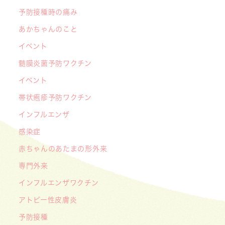
【開院7周年のご挨拶】診察室を飛び出し、地域
予防接種時の痛み
とともに子どもの未来を創るクリニックへ
あかちゃんのこと
――「武蔵小杉 森のこどもクリニック」の新た
イベント
な挑戦
髄膜炎菌予防ワクチン
2026/05/08
【メディア・取材】４月１０日発売「子供の科
イベント
学」５月号の「なぜ？なぜ？どうして？」で大熊
帯状疱疹予防ワクチン
喜彰院長が読者の質問に答えました！
インフルエンザ
2026/05/01
感染症
ゴールデンウィーク（GW）の処方薬受け取りに
赤ちゃんのあたまの形外来
関する重要なお願い〜処方箋の有効期限は当日を
含めて「4日間」です〜
専門外来
インフルエンザワクチン
アトピー性皮膚炎
予防接種