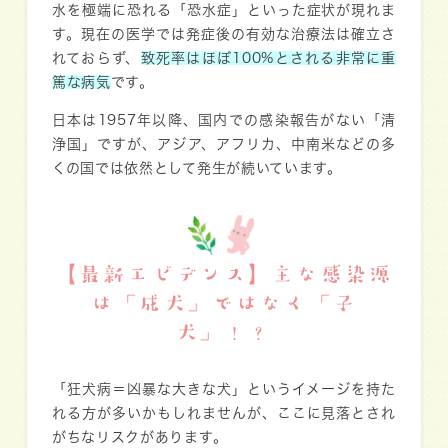
水を極端に恐れる「恐水症」といった症状が現れま
す。現在の医学では発症後の有効な治療法は確立さ
れておらず、
致死率はほぼ100%とされる非常に重
篤な病気
です。
日本は1957年以降、国内での感染報告がない「清
浄国」ですが、アジア、アフリカ、中南米などの多
くの国では依然として発生が続いています。
【最新エビデンス】主な感染源
は「成犬」ではなく「子
犬」！？
「狂犬病＝凶暴な大きな犬」というイメージを持た
れる方が多いかもしれませんが、ここに見落とされ
がちなリスクがあります。