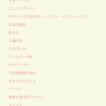
子育てサロン
をはしかから守ろう！〜
プレママプレパパ
2026/07/07
RSウイルス予防外来（シナジス・ベイフォータス）
【デジタル診察券に移行します】
2026/06/16
乳幼児健診
🌞2026年キッズドクター体験のお知らせ🌞
鉄欠乏
2026/06/15
心臓外来
【メディア・取材】学研の子育て応援サイト「こ
COVID-19
そだてまっぷ」に大熊喜彰院長監修の記事（こど
もの日焼け対策）がアップされました！
アレルギー外来
2026/05/19
HPVワクチン
【開院7周年のご挨拶】診察室を飛び出し、地域
予防接種時の痛み
とともに子どもの未来を創るクリニックへ
あかちゃんのこと
――「武蔵小杉 森のこどもクリニック」の新た
イベント
な挑戦
髄膜炎菌予防ワクチン
2026/05/08
【メディア・取材】４月１０日発売「子供の科
イベント