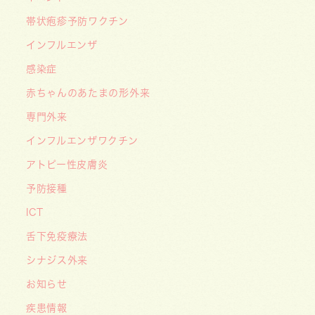
学」５月号の「なぜ？なぜ？どうして？」で大熊
帯状疱疹予防ワクチン
喜彰院長が読者の質問に答えました！
インフルエンザ
2026/05/01
感染症
ゴールデンウィーク（GW）の処方薬受け取りに
赤ちゃんのあたまの形外来
関する重要なお願い〜処方箋の有効期限は当日を
含めて「4日間」です〜
専門外来
インフルエンザワクチン
アトピー性皮膚炎
予防接種
ICT
舌下免疫療法
シナジス外来
お知らせ
疾患情報