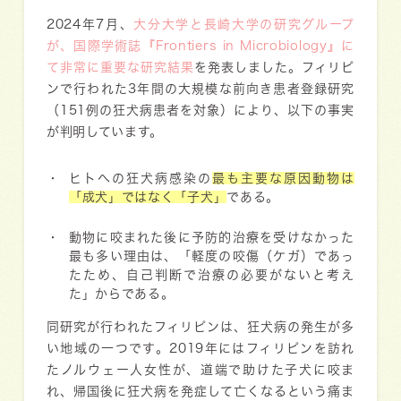
2024年7月、
大分大学と長崎大学の研究グループ
が、国際学術誌『Frontiers in Microbiology』に
て非常に重要な研究結果
を発表しました。フィリピ
ンで行われた3年間の大規模な前向き患者登録研究
（151例の狂犬病患者を対象）により、以下の事実
が判明しています。
ヒトへの狂犬病感染の
最も主要な原因動物は
「成犬」ではなく「子犬」
である。
動物に咬まれた後に予防的治療を受けなかった
最も多い理由は、「軽度の咬傷（ケガ）であっ
たため、自己判断で治療の必要がないと考え
た」からである。
同研究が行われたフィリピンは、狂犬病の発生が多
い地域の一つです。2019年にはフィリピンを訪れ
たノルウェー人女性が、道端で助けた子犬に咬ま
れ、帰国後に狂犬病を発症して亡くなるという痛ま