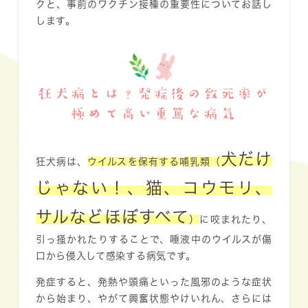
クと、事前のワクチン接種の重要性についてお話し
します。
狂犬病とは？発症後の致死率が
極めて高い重篤な病気
犬だけ
狂犬病は、
ウイルスを保有する哺乳類（
じゃない！、猫、コウモリ、
サルなどほぼすべて
）
に咬まれたり、
引っ掻かれたりすることで、唾液中のウイルスが傷
口から侵入して感染する病気です。
発症すると、発熱や頭痛といった風邪のような症状
から始まり、やがて興奮状態やけいれん、さらには