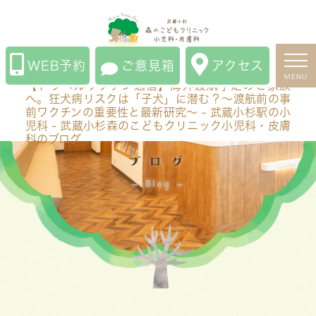
【トラベルワクチン通信】海外渡航予定のご家族へ。狂
犬病リスクは「子犬」に潜む？〜渡航前の事前ワクチン
の重要性と最新研究〜 - 武蔵小杉駅の小児科 - 武蔵小杉
WEB予約
ご意見箱
アクセス
森のこどもクリニック小児科・皮膚科のブログ
MENU
【トラベルワクチン通信】海外渡航予定のご家族
へ。狂犬病リスクは「子犬」に潜む？〜渡航前の事
前ワクチンの重要性と最新研究〜 - 武蔵小杉駅の小
児科 - 武蔵小杉森のこどもクリニック小児科・皮膚
科のブログ
ブログ
Blog