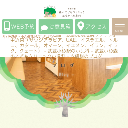
【トラベルワクチン通信：渡航先別推奨ワクチン】中近
東（サウジアラビア、UAE、イスラエル、トルコ、カタ
ール、オマーン、イエメン、イラン、イラク、クェート）
WEB予約
ご意見箱
アクセス
- 武蔵小杉駅の小児科 - 武蔵小杉森のこどもクリニック
MENU
【トラベルワクチン通信：渡航先別推奨ワクチン】
小児科・皮膚科のブログ
中近東（サウジアラビア、UAE、イスラエル、トル
コ、カタール、オマーン、イエメン、イラン、イラ
ク、クェート） - 武蔵小杉駅の小児科 - 武蔵小杉森
のこどもクリニック小児科・皮膚科のブログ
ブログ
Blog