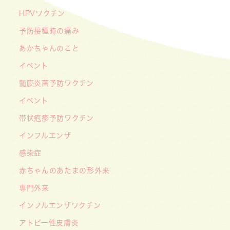
2026/05/19
HPVワクチン
【開院7周年のご挨拶】診察室を飛び出し、地域
予防接種時の痛み
とともに子どもの未来を創るクリニックへ
あかちゃんのこと
――「武蔵小杉 森のこどもクリニック」の新た
イベント
な挑戦
髄膜炎菌予防ワクチン
2026/05/08
【メディア・取材】４月１０日発売「子供の科
イベント
学」５月号の「なぜ？なぜ？どうして？」で大熊
帯状疱疹予防ワクチン
喜彰院長が読者の質問に答えました！
インフルエンザ
2026/05/01
感染症
ゴールデンウィーク（GW）の処方薬受け取りに
赤ちゃんのあたまの形外来
関する重要なお願い〜処方箋の有効期限は当日を
含めて「4日間」です〜
専門外来
インフルエンザワクチン
アトピー性皮膚炎