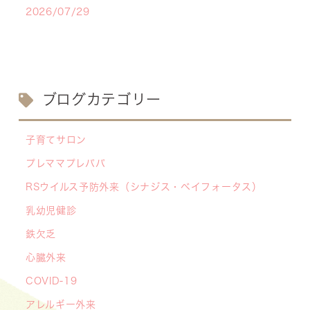
2026/07/29
【医療事務・受付募集】私たちと一緒に、子ども
たちの笑顔を支えませんか？（年間休日141日／
月給20.6万円～）
2026/07/13
ブログカテゴリー
【お知らせ】川崎市の「麻しん（はしか）対策事
業」が始まっています 〜赤ちゃんやこどもたち
子育てサロン
をはしかから守ろう！〜
プレママプレパパ
2026/07/07
RSウイルス予防外来（シナジス・ベイフォータス）
【デジタル診察券に移行します】
2026/06/16
乳幼児健診
🌞2026年キッズドクター体験のお知らせ🌞
鉄欠乏
2026/06/15
心臓外来
【メディア・取材】学研の子育て応援サイト「こ
COVID-19
そだてまっぷ」に大熊喜彰院長監修の記事（こど
もの日焼け対策）がアップされました！
アレルギー外来