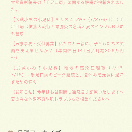
大熊喜彰院長の「手足口病」に関する解説が掲載されまし
た。
【武蔵小杉の小児科】もりのこIDWR（7/27-8/1）：手
足口病は依然大流行！胃腸炎の急増と夏のインフルB型に
も警戒
【医療事務・受付募集】私たちと一緒に、子どもたちの笑
顔を支えませんか？（年間休日141日／月給20.6万円
～）
【武蔵小杉の小児科】地域の感染症週報（7/13-
7/18）：手足口病のピーク継続と、夏休みを元気に過ご
すための備え
【お知らせ】今年はお盆期間も通常通り診療いたします〜
夏の急な体調不良や肌トラブルもご相談ください〜