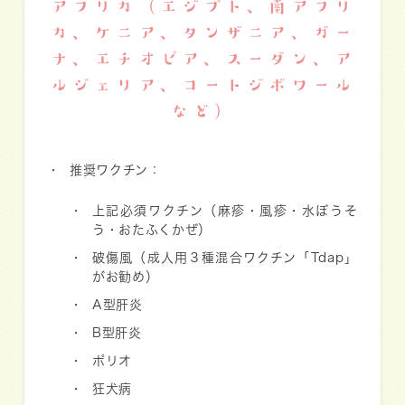
アフリカ（エジプト、南アフリ
カ、ケニア、タンザニア、ガー
ナ、エチオピア、スーダン、ア
ルジェリア、コートジボワール
など）
推奨ワクチン：
上記必須ワクチン（麻疹・風疹・水ぼうそ
う・おたふくかぜ）
破傷風（成人用３種混合ワクチン「Tdap」
がお勧め）
A型肝炎
B型肝炎
ポリオ
狂犬病