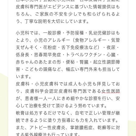
皮膚科専門医がエビデンスに基づいた情報提供はも
ちろん、ご家族の不安を少しでも和らげられるよ
う、丁寧な説明を大切にしています。
小児科では、一般診療・予防接種・乳幼児健診はも
とより、小児のアレルギー（食物アレルギー・気管
支ぜんそく・花粉症・舌下免疫療法など）・夜尿・
低身長・思春期早発症・トラベルワクチン・心臓・
赤ちゃんのあたまの形・便秘・腎臓・起立性調節障
害・こどもの頭痛など、幅広い専門外来も担当して
います。
皮膚科・小児皮膚科では成人も小児も拝見してお
り、皮膚科学会認定皮膚科専門医である
女性医師
が、患者様一人一人にきめ細やかな診察を行い、安
心して治療を受けて頂けるよう努めています。
軟膏は処方するだけでなく、自宅で正しい管理が継
続できるように塗り方指導にも力を入れています。
また、アトピー性皮膚炎、掌蹠膿疱症、乾癬等に対
する紫外線療法も行っています。