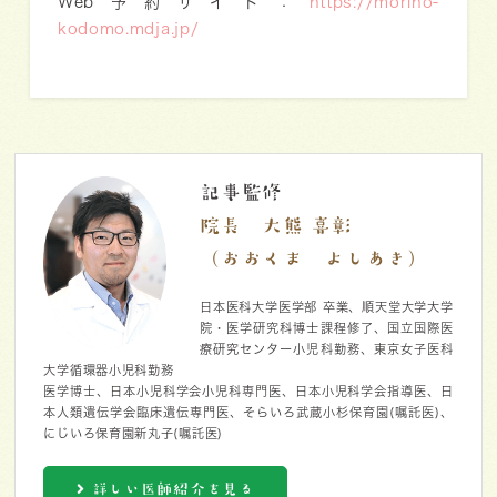
Web予約サイト：
https://morino-
kodomo.mdja.jp/
記事監修
院長 大熊 喜彰
（おおくま よしあき）
日本医科大学医学部 卒業、順天堂大学大学
院・医学研究科博士課程修了、国立国際医
療研究センター小児科勤務、東京女子医科
大学循環器小児科勤務
医学博士、日本小児科学会小児科専門医、日本小児科学会指導医、日
本人類遺伝学会臨床遺伝専門医、そらいろ武蔵小杉保育園(嘱託医)、
にじいろ保育園新丸子(嘱託医)
詳しい医師紹介を見る