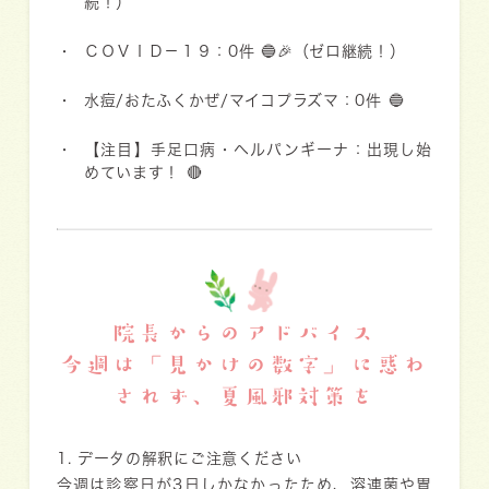
続！）
ＣＯＶＩＤ－１９：0件
🔵🎉（ゼロ継続！）
水痘/おたふくかぜ/マイコプラズマ：0件
🔵
【注目】手足口病・ヘルパンギーナ：出現し始
めています！
🔴
院長からのアドバイス
今週は「見かけの数字」に惑わ
されず、夏風邪対策を
1. データの解釈にご注意ください
今週は診察日が3日しかなかったため、溶連菌や胃