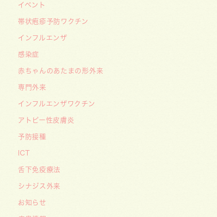
【メディア・取材】４月１０日発売「子供の科
イベント
学」５月号の「なぜ？なぜ？どうして？」で大熊
帯状疱疹予防ワクチン
喜彰院長が読者の質問に答えました！
インフルエンザ
2026/05/01
感染症
ゴールデンウィーク（GW）の処方薬受け取りに
赤ちゃんのあたまの形外来
関する重要なお願い〜処方箋の有効期限は当日を
含めて「4日間」です〜
専門外来
インフルエンザワクチン
アトピー性皮膚炎
予防接種
ICT
舌下免疫療法
シナジス外来
お知らせ