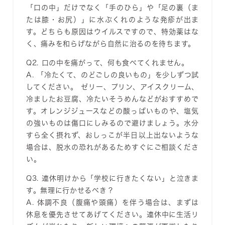
「口の中」だけでなく「手のひら」や「足の裏（ま
たは膝・お尻）」に水ぶくれのような発疹が出ま
す。どちらも原因はウイルスですので、特効薬はな
く、痛みを和らげながら自然に治るのを待ちます。
Q2. 口の中を痛がって、何も食べてくれません。
A. 「冷たくて、のどごしの良いもの」を少しずつ試
してください。
ゼリー、プリン、アイスクリーム、
冷ましたお豆腐、冷たいそうめんなどがおすすめで
す。オレンジジュースなどの酸っぱいものや、塩気
の強いものは傷口にしみるので避けましょう。水分
すら全く摂れず、おしっこが半日以上出ないような
場合は、脱水の恐れがあるためすぐにご相談くださ
い。
Q3. 連休明けから「学校に行きたくない」と泣きま
す。無理に行かせるべき？
A. 体調不良（腹痛や頭痛）を伴う場合は、まずは
休息を優先させてあげてください。
連休中に生活リ