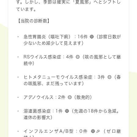
す。しかし、季節は確実に「夏風邪」へとシフトし
ています。
【当院の診断数】
急性胃腸炎（嘔吐下痢）：16件
🔵（診察日数が
少ないため減少して見えます）
RSウイルス感染症：4件
🟡（咳の風邪として継
続中）
ヒトメタニューモウイルス感染症：3件
🟡（春
の咳風邪、まだ残っています）
アデノウイルス：2件
🟡（散発的）
溶連菌感染症：1件
🔵（先週の18件から急減。
連休の影響大）
インフルエンザA/B型：0件
🔵🎉（ゼロ継