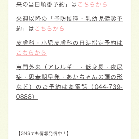
来の当日順番予約」
は
こちらから
来週以降の
「予防接種・乳幼児健診予
約」
は
こちらから
皮膚科・小児皮膚科の日時指定予約
は
こちらから
専門外来（アレルギー・低身長・夜尿
症・思春期早発・あかちゃんの頭の形
など）
のご予約はお電話（044-739-
0888）
【SNSでも情報発信中！】