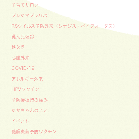
業」が始まっています 〜赤ちゃんやこどもたち
子育てサロン
をはしかから守ろう！〜
プレママプレパパ
2026/07/07
RSウイルス予防外来（シナジス・ベイフォータス）
【デジタル診察券に移行します】
2026/06/16
乳幼児健診
🌞2026年キッズドクター体験のお知らせ🌞
鉄欠乏
2026/06/15
心臓外来
【メディア・取材】学研の子育て応援サイト「こ
COVID-19
そだてまっぷ」に大熊喜彰院長監修の記事（こど
もの日焼け対策）がアップされました！
アレルギー外来
2026/05/19
HPVワクチン
【開院7周年のご挨拶】診察室を飛び出し、地域
予防接種時の痛み
とともに子どもの未来を創るクリニックへ
あかちゃんのこと
――「武蔵小杉 森のこどもクリニック」の新た
イベント
な挑戦
髄膜炎菌予防ワクチン
2026/05/08