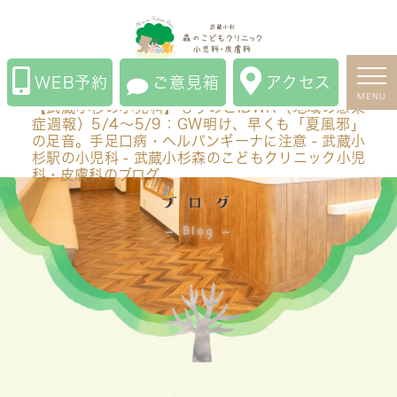
【武蔵小杉の小児科】もりのこIDWR（地域の感染症週
報）5/4〜5/9：GW明け、早くも「夏風邪」の足音。手
足口病・ヘルパンギーナに注意 - 武蔵小杉駅の小児科 -
WEB予約
ご意見箱
アクセス
武蔵小杉森のこどもクリニック小児科・皮膚科のブログ
MENU
【武蔵小杉の小児科】もりのこIDWR（地域の感染
症週報）5/4〜5/9：GW明け、早くも「夏風邪」
の足音。手足口病・ヘルパンギーナに注意 - 武蔵小
杉駅の小児科 - 武蔵小杉森のこどもクリニック小児
科・皮膚科のブログ
ブログ
Blog