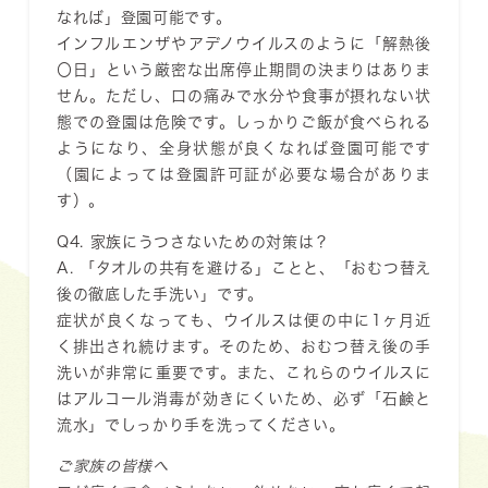
なれば」登園可能です。
インフルエンザやアデノウイルスのように「解熱後
〇日」という厳密な出席停止期間の決まりはありま
せん。ただし、口の痛みで水分や食事が摂れない状
態での登園は危険です。しっかりご飯が食べられる
ようになり、全身状態が良くなれば登園可能です
（園によっては登園許可証が必要な場合がありま
す）。
Q4. 家族にうつさないための対策は？
A. 「タオルの共有を避ける」ことと、「おむつ替え
後の徹底した手洗い」です。
症状が良くなっても、ウイルスは
便の中に1ヶ月近
く排出
され続けます。そのため、おむつ替え後の手
洗いが非常に重要です。また、これらのウイルスに
はアルコール消毒が効きにくいため、必ず「石鹸と
流水」でしっかり手を洗ってください。
ご家族の皆様へ