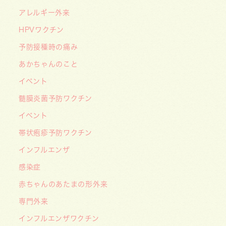
もの日焼け対策）がアップされました！
アレルギー外来
2026/05/19
HPVワクチン
【開院7周年のご挨拶】診察室を飛び出し、地域
予防接種時の痛み
とともに子どもの未来を創るクリニックへ
あかちゃんのこと
――「武蔵小杉 森のこどもクリニック」の新た
イベント
な挑戦
髄膜炎菌予防ワクチン
2026/05/08
【メディア・取材】４月１０日発売「子供の科
イベント
学」５月号の「なぜ？なぜ？どうして？」で大熊
帯状疱疹予防ワクチン
喜彰院長が読者の質問に答えました！
インフルエンザ
2026/05/01
感染症
ゴールデンウィーク（GW）の処方薬受け取りに
赤ちゃんのあたまの形外来
関する重要なお願い〜処方箋の有効期限は当日を
含めて「4日間」です〜
専門外来
インフルエンザワクチン