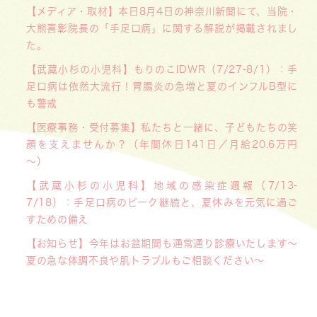
【メディア・取材】本日8月4日の神奈川新聞にて、当院・
大熊喜彰院長の「手足口病」に関する解説が掲載されまし
た。
【武蔵小杉の小児科】もりのこIDWR（7/27-8/1）：手
足口病は依然大流行！胃腸炎の急増と夏のインフルB型に
も警戒
【医療事務・受付募集】私たちと一緒に、子どもたちの笑
顔を支えませんか？（年間休日141日／月給20.6万円
～）
【武蔵小杉の小児科】地域の感染症週報（7/13-
7/18）：手足口病のピーク継続と、夏休みを元気に過ご
すための備え
【お知らせ】今年はお盆期間も通常通り診療いたします〜
夏の急な体調不良や肌トラブルもご相談ください〜