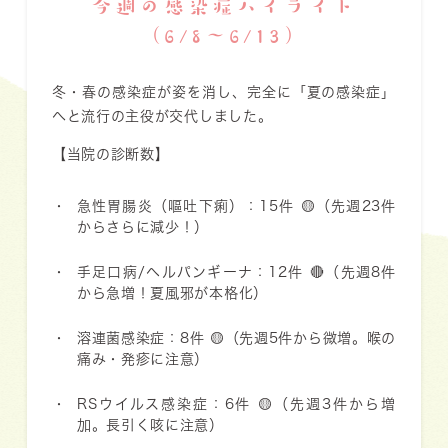
今週の感染症ハイライト
（6/8〜6/13）
冬・春の感染症が姿を消し、完全に「夏の感染症」
へと流行の主役が交代しました。
【当院の診断数】
急性胃腸炎（嘔吐下痢）：15件
🟡（先週23件
からさらに減少！）
手足口病/ヘルパンギーナ：12件
🔴（先週8件
から急増！夏風邪が本格化）
溶連菌感染症：8件
🟡（先週5件から微増。喉の
痛み・発疹に注意）
RSウイルス感染症：6件
🟡（先週3件から増
加。長引く咳に注意）