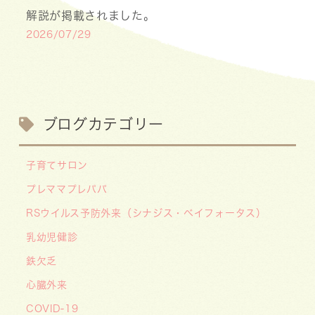
解説が掲載されました。
2026/07/29
【医療事務・受付募集】私たちと一緒に、子ども
たちの笑顔を支えませんか？（年間休日141日／
月給20.6万円～）
2026/07/13
ブログカテゴリー
【お知らせ】川崎市の「麻しん（はしか）対策事
業」が始まっています 〜赤ちゃんやこどもたち
子育てサロン
をはしかから守ろう！〜
プレママプレパパ
2026/07/07
RSウイルス予防外来（シナジス・ベイフォータス）
【デジタル診察券に移行します】
2026/06/16
乳幼児健診
🌞2026年キッズドクター体験のお知らせ🌞
鉄欠乏
2026/06/15
心臓外来
【メディア・取材】学研の子育て応援サイト「こ
COVID-19
そだてまっぷ」に大熊喜彰院長監修の記事（こど