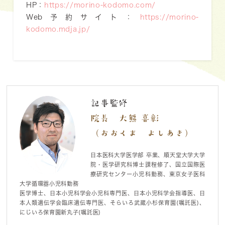
HP：
https://morino-kodomo.com/
Web予約サイト：
https://morino-
kodomo.mdja.jp/
記事監修
院長 大熊 喜彰
（おおくま よしあき）
日本医科大学医学部 卒業、順天堂大学大学
院・医学研究科博士課程修了、国立国際医
療研究センター小児科勤務、東京女子医科
大学循環器小児科勤務
医学博士、日本小児科学会小児科専門医、日本小児科学会指導医、日
本人類遺伝学会臨床遺伝専門医、そらいろ武蔵小杉保育園(嘱託医)、
にじいろ保育園新丸子(嘱託医)