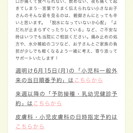
口が痛くて食べられない、飲めない、夜も痛くて起
きてしまう…言葉でうまく伝えられない小さなお子
さんのそんな姿を見るのは、親御さんにとっても辛
いと思います。 「脱水になっていないか心配」「よ
だれが止まらずぐったりしている」など、ご不安な
時はいつでも当院にご相談ください。痛み止めの処
方や、水分補給のコツなど、お子さんとご家族の負
担が少しでも軽くなるよう一緒に考え、寄り添って
サポートいたします！
週明け6月15日(月)の
「小児科一般外
来の当日順番予約」
は
こちらから
来週以降の
「予防接種・乳幼児健診予
約」
は
こちらから
皮膚科・小児皮膚科の日時指定予約
は
こちらから