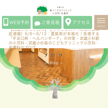
【武蔵小杉の小児科】もりのこIDWR（地域の感染症週
報）6/8〜6/13：夏風邪が本格化！急増する「手足口
病・ヘルパンギーナ」の対策 - 武蔵小杉駅の小児科 - 武
WEB予約
ご意見箱
アクセス
蔵小杉森のこどもクリニック小児科・皮膚科のブログ
MENU
【武蔵小杉の小児科】もりのこIDWR（地域の感染
症週報）6/8〜6/13：夏風邪が本格化！急増する
「手足口病・ヘルパンギーナ」の対策 - 武蔵小杉駅
の小児科 - 武蔵小杉森のこどもクリニック小児科・
皮膚科のブログ
ブログ
Blog