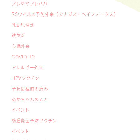
プレママプレパパ
2026/07/07
RSウイルス予防外来（シナジス・ベイフォータス）
【デジタル診察券に移行します】
2026/06/16
乳幼児健診
🌞2026年キッズドクター体験のお知らせ🌞
鉄欠乏
2026/06/15
心臓外来
【メディア・取材】学研の子育て応援サイト「こ
COVID-19
そだてまっぷ」に大熊喜彰院長監修の記事（こど
もの日焼け対策）がアップされました！
アレルギー外来
2026/05/19
HPVワクチン
【開院7周年のご挨拶】診察室を飛び出し、地域
予防接種時の痛み
とともに子どもの未来を創るクリニックへ
あかちゃんのこと
――「武蔵小杉 森のこどもクリニック」の新た
イベント
な挑戦
髄膜炎菌予防ワクチン
2026/05/08
【メディア・取材】４月１０日発売「子供の科
イベント
学」５月号の「なぜ？なぜ？どうして？」で大熊