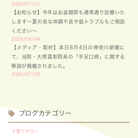
2026/07/25
【お知らせ】今年はお盆期間も通常通り診療いた
します〜夏の急な体調不良や肌トラブルもご相談
ください〜
2026/08/04
【メディア・取材】本日8月4日の神奈川新聞に
て、当院・大熊喜彰院長の「手足口病」に関する
解説が掲載されました。
2026/07/29
【医療事務・受付募集】私たちと一緒に、子ども
たちの笑顔を支えませんか？（年間休日141日／
月給20.6万円～）
2026/07/13
ブログカテゴリー
【お知らせ】川崎市の「麻しん（はしか）対策事
業」が始まっています 〜赤ちゃんやこどもたち
子育てサロン
をはしかから守ろう！〜