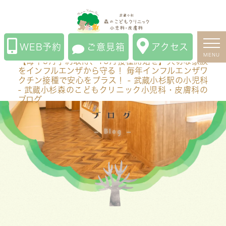
【毎年9月予約取得、10月接種開始を】大切な家族をイ
ンフルエンザから守る！ 毎年インフルエンザワクチン接
種で安心をプラス！ - 武蔵小杉駅の小児科 - 武蔵小杉森
WEB予約
ご意見箱
アクセス
のこどもクリニック小児科・皮膚科のブログ
MENU
【毎年9月予約取得、10月接種開始を】大切な家族
をインフルエンザから守る！ 毎年インフルエンザワ
クチン接種で安心をプラス！ - 武蔵小杉駅の小児科
- 武蔵小杉森のこどもクリニック小児科・皮膚科の
ブログ
ブログ
Blog