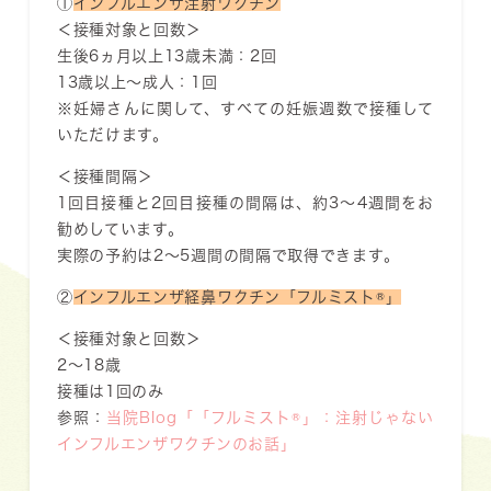
①
インフルエンザ注射ワクチン
＜接種対象と回数＞
生後6ヵ月以上13歳未満：2回
13歳以上〜成人：1回
※妊婦さんに関して、すべての妊娠週数で接種して
いただけます。
＜接種間隔＞
1回目接種と2回目接種の間隔は、約3～4週間をお
勧めしています。
実際の予約は2～5週間の間隔で取得できます。
②
インフル
エ
ンザ経鼻ワクチン「フルミスト®」
＜接種対象と回数＞
2～18歳
接種は1回のみ
参照：
当院Blog「「フルミスト®」：注射じゃない
インフルエンザワクチンのお話」