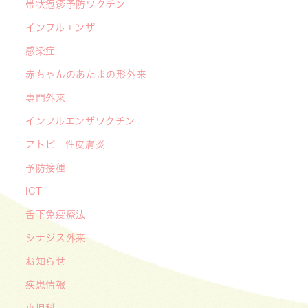
帯状疱疹予防ワクチン
喜彰院長が読者の質問に答えました！
インフルエンザ
2026/05/01
感染症
ゴールデンウィーク（GW）の処方薬受け取りに
赤ちゃんのあたまの形外来
関する重要なお願い〜処方箋の有効期限は当日を
含めて「4日間」です〜
専門外来
インフルエンザワクチン
アトピー性皮膚炎
予防接種
ICT
舌下免疫療法
シナジス外来
お知らせ
疾患情報