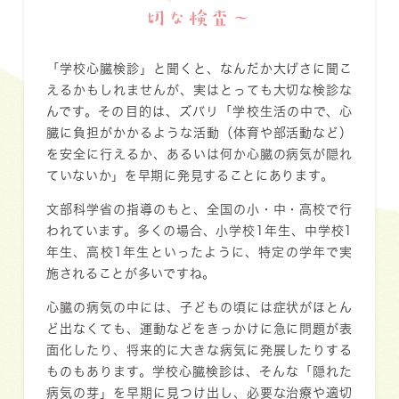
切な検査〜
「学校心臓検診」と聞くと、なんだか大げさに聞こ
えるかもしれませんが、実はとっても大切な検診な
んです。その目的は、ズバリ「
学校生活の中で、心
臓に負担がかかるような活動（体育や部活動など）
を安全に行えるか、あるいは何か心臓の病気が隠れ
ていないか
」を早期に発見することにあります。
文部科学省の指導のもと、全国の小・中・高校で行
われています。多くの場合、小学校1年生、中学校1
年生、高校1年生といったように、特定の学年で実
施されることが多いですね。
心臓の病気の中には、子どもの頃には症状がほとん
ど出なくても、運動などをきっかけに急に問題が表
面化したり、将来的に大きな病気に発展したりする
ものもあります。学校心臓検診は、そんな「
隠れた
病気の芽
」を早期に見つけ出し、必要な治療や適切