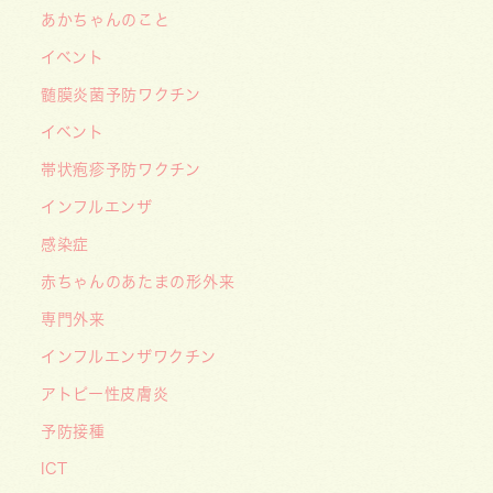
あかちゃんのこと
――「武蔵小杉 森のこどもクリニック」の新た
イベント
な挑戦
髄膜炎菌予防ワクチン
2026/05/08
【メディア・取材】４月１０日発売「子供の科
イベント
学」５月号の「なぜ？なぜ？どうして？」で大熊
帯状疱疹予防ワクチン
喜彰院長が読者の質問に答えました！
インフルエンザ
2026/05/01
感染症
ゴールデンウィーク（GW）の処方薬受け取りに
赤ちゃんのあたまの形外来
関する重要なお願い〜処方箋の有効期限は当日を
含めて「4日間」です〜
専門外来
インフルエンザワクチン
アトピー性皮膚炎
予防接種
ICT