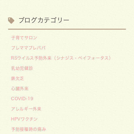
月給20.6万円～）
2026/07/13
ブログカテゴリー
【お知らせ】川崎市の「麻しん（はしか）対策事
業」が始まっています 〜赤ちゃんやこどもたち
子育てサロン
をはしかから守ろう！〜
プレママプレパパ
2026/07/07
RSウイルス予防外来（シナジス・ベイフォータス）
【デジタル診察券に移行します】
2026/06/16
乳幼児健診
🌞2026年キッズドクター体験のお知らせ🌞
鉄欠乏
2026/06/15
心臓外来
【メディア・取材】学研の子育て応援サイト「こ
COVID-19
そだてまっぷ」に大熊喜彰院長監修の記事（こど
もの日焼け対策）がアップされました！
アレルギー外来
2026/05/19
HPVワクチン
【開院7周年のご挨拶】診察室を飛び出し、地域
予防接種時の痛み
とともに子どもの未来を創るクリニックへ