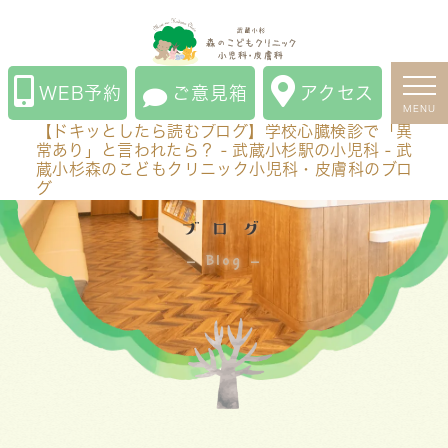
【ドキッとしたら読むブログ】学校心臓検診で「異常あ
り」と言われたら？ - 武蔵小杉駅の小児科 - 武蔵小杉森
のこどもクリニック小児科・皮膚科のブログ
WEB予約
ご意見箱
アクセス
MENU
【ドキッとしたら読むブログ】学校心臓検診で「異
常あり」と言われたら？ - 武蔵小杉駅の小児科 - 武
蔵小杉森のこどもクリニック小児科・皮膚科のブロ
グ
ブログ
Blog