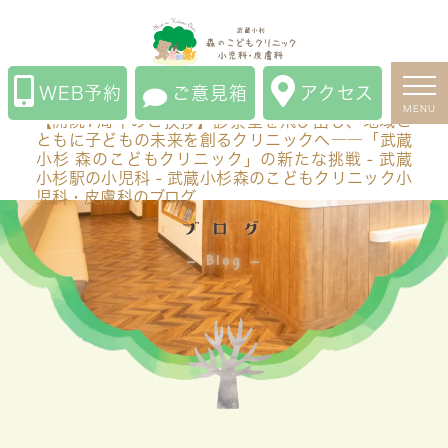
【開院7周年のご挨拶】診察室を飛び出し、地域とともに
子どもの未来を創るクリニックへ――「武蔵小杉 森のこ
どもクリニック」の新たな挑戦 - 武蔵小杉駅の小児科 -
WEB予約
ご意見箱
アクセス
武蔵小杉森のこどもクリニック小児科・皮膚科のブログ
MENU
【開院7周年のご挨拶】診察室を飛び出し、地域と
ともに子どもの未来を創るクリニックへ――「武蔵
小杉 森のこどもクリニック」の新たな挑戦 - 武蔵
小杉駅の小児科 - 武蔵小杉森のこどもクリニック小
児科・皮膚科のブログ
ブログ
Blog