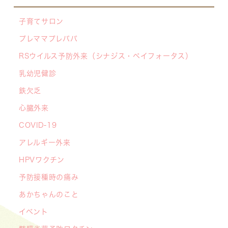
業」が始まっています 〜赤ちゃんやこどもたち
子育てサロン
をはしかから守ろう！〜
プレママプレパパ
2026/07/07
RSウイルス予防外来（シナジス・ベイフォータス）
【デジタル診察券に移行します】
2026/06/16
乳幼児健診
🌞2026年キッズドクター体験のお知らせ🌞
鉄欠乏
2026/06/15
心臓外来
【メディア・取材】学研の子育て応援サイト「こ
COVID-19
そだてまっぷ」に大熊喜彰院長監修の記事（こど
もの日焼け対策）がアップされました！
アレルギー外来
2026/05/19
HPVワクチン
【開院7周年のご挨拶】診察室を飛び出し、地域
予防接種時の痛み
とともに子どもの未来を創るクリニックへ
あかちゃんのこと
――「武蔵小杉 森のこどもクリニック」の新た
イベント
な挑戦