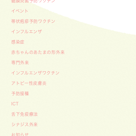
髄膜炎菌予防ワクチン
2026/05/08
【メディア・取材】４月１０日発売「子供の科
イベント
学」５月号の「なぜ？なぜ？どうして？」で大熊
帯状疱疹予防ワクチン
喜彰院長が読者の質問に答えました！
インフルエンザ
2026/05/01
感染症
ゴールデンウィーク（GW）の処方薬受け取りに
赤ちゃんのあたまの形外来
関する重要なお願い〜処方箋の有効期限は当日を
含めて「4日間」です〜
専門外来
インフルエンザワクチン
アトピー性皮膚炎
予防接種
ICT
舌下免疫療法
シナジス外来
お知らせ