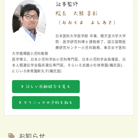
記事監修
院長 大熊 喜彰
（おおくま よしあき）
日本医科大学医学部 卒業、順天堂大学大学
院・医学研究科博士課程修了、国立国際医
療研究センター小児科勤務、東京女子医科
大学循環器小児科勤務
医学博士、日本小児科学会小児科専門医、日本小児科学会指導医、日
本人類遺伝学会臨床遺伝専門医、そらいろ武蔵小杉保育園(嘱託医)、
にじいろ保育園新丸子(嘱託医)
詳しい医師紹介を見る
クリニックの予約を取る
お知らせ