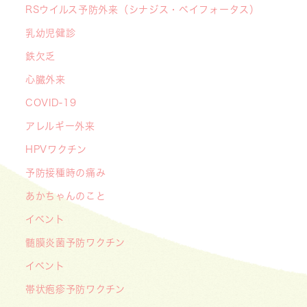
RSウイルス予防外来（シナジス・ベイフォータス）
【デジタル診察券に移行します】
2026/06/16
乳幼児健診
🌞2026年キッズドクター体験のお知らせ🌞
鉄欠乏
2026/06/15
心臓外来
【メディア・取材】学研の子育て応援サイト「こ
COVID-19
そだてまっぷ」に大熊喜彰院長監修の記事（こど
もの日焼け対策）がアップされました！
アレルギー外来
2026/05/19
HPVワクチン
【開院7周年のご挨拶】診察室を飛び出し、地域
予防接種時の痛み
とともに子どもの未来を創るクリニックへ
あかちゃんのこと
――「武蔵小杉 森のこどもクリニック」の新た
イベント
な挑戦
髄膜炎菌予防ワクチン
2026/05/08
【メディア・取材】４月１０日発売「子供の科
イベント
学」５月号の「なぜ？なぜ？どうして？」で大熊
帯状疱疹予防ワクチン
喜彰院長が読者の質問に答えました！