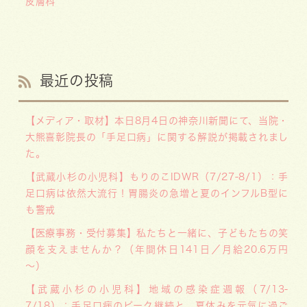
皮膚科
最近の投稿
【メディア・取材】本日8月4日の神奈川新聞にて、当院・
大熊喜彰院長の「手足口病」に関する解説が掲載されまし
た。
【武蔵小杉の小児科】もりのこIDWR（7/27-8/1）：手
足口病は依然大流行！胃腸炎の急増と夏のインフルB型に
も警戒
【医療事務・受付募集】私たちと一緒に、子どもたちの笑
顔を支えませんか？（年間休日141日／月給20.6万円
～）
【武蔵小杉の小児科】地域の感染症週報（7/13-
7/18）：手足口病のピーク継続と、夏休みを元気に過ご