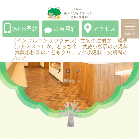
【インフルエンザワクチン】従来の注射か、経鼻（フル
ミスト）か、どっち？ - 武蔵小杉駅の小児科 - 武蔵小杉
森のこどもクリニック小児科・皮膚科のブログ
WEB予約
ご意見箱
アクセス
MENU
【インフルエンザワクチン】従来の注射か、経鼻
（フルミスト）か、どっち？ - 武蔵小杉駅の小児科
- 武蔵小杉森のこどもクリニック小児科・皮膚科の
ブログ
ブログ
Blog