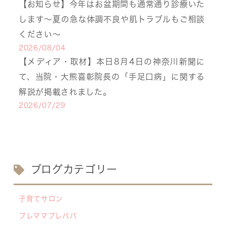
【お知らせ】今年はお盆期間も通常通り診療いた
します〜夏の急な体調不良や肌トラブルもご相談
ください〜
2026/08/04
【メディア・取材】本日8月4日の神奈川新聞に
て、当院・大熊喜彰院長の「手足口病」に関する
解説が掲載されました。
2026/07/29
【医療事務・受付募集】私たちと一緒に、子ども
たちの笑顔を支えませんか？（年間休日141日／
月給20.6万円～）
2026/07/13
ブログカテゴリー
【お知らせ】川崎市の「麻しん（はしか）対策事
業」が始まっています 〜赤ちゃんやこどもたち
子育てサロン
をはしかから守ろう！〜
プレママプレパパ
2026/07/07