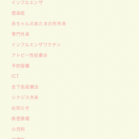
インフルエンザ
2026/05/01
感染症
ゴールデンウィーク（GW）の処方薬受け取りに
赤ちゃんのあたまの形外来
関する重要なお願い〜処方箋の有効期限は当日を
含めて「4日間」です〜
専門外来
インフルエンザワクチン
アトピー性皮膚炎
予防接種
ICT
舌下免疫療法
シナジス外来
お知らせ
疾患情報
小児科