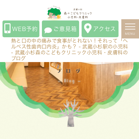
熱と口の中の痛みで食事がとれない！それって「ヘルペ
ス性歯肉口内炎」かも？ - 武蔵小杉駅の小児科 - 武蔵小
杉森のこどもクリニック小児科・皮膚科のブログ
WEB予約
ご意見箱
アクセス
MENU
熱と口の中の痛みで食事がとれない！それって「ヘ
ルペス性歯肉口内炎」かも？ - 武蔵小杉駅の小児科
- 武蔵小杉森のこどもクリニック小児科・皮膚科の
ブログ
ブログ
Blog