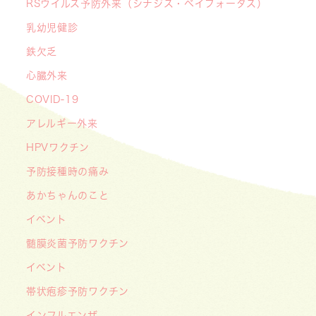
RSウイルス予防外来（シナジス・ベイフォータス）
【デジタル診察券に移行します】
2026/06/16
乳幼児健診
🌞2026年キッズドクター体験のお知らせ🌞
鉄欠乏
2026/06/15
心臓外来
【メディア・取材】学研の子育て応援サイト「こ
COVID-19
そだてまっぷ」に大熊喜彰院長監修の記事（こど
もの日焼け対策）がアップされました！
アレルギー外来
2026/05/19
HPVワクチン
【開院7周年のご挨拶】診察室を飛び出し、地域
予防接種時の痛み
とともに子どもの未来を創るクリニックへ
あかちゃんのこと
――「武蔵小杉 森のこどもクリニック」の新た
イベント
な挑戦
髄膜炎菌予防ワクチン
2026/05/08
【メディア・取材】４月１０日発売「子供の科
イベント
学」５月号の「なぜ？なぜ？どうして？」で大熊
帯状疱疹予防ワクチン
喜彰院長が読者の質問に答えました！
インフルエンザ