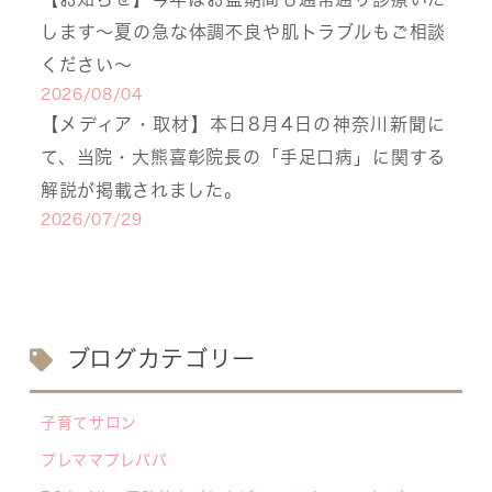
します〜夏の急な体調不良や肌トラブルもご相談
ください〜
2026/08/04
【メディア・取材】本日8月4日の神奈川新聞に
て、当院・大熊喜彰院長の「手足口病」に関する
解説が掲載されました。
2026/07/29
【医療事務・受付募集】私たちと一緒に、子ども
たちの笑顔を支えませんか？（年間休日141日／
月給20.6万円～）
2026/07/13
ブログカテゴリー
【お知らせ】川崎市の「麻しん（はしか）対策事
業」が始まっています 〜赤ちゃんやこどもたち
子育てサロン
をはしかから守ろう！〜
プレママプレパパ
2026/07/07