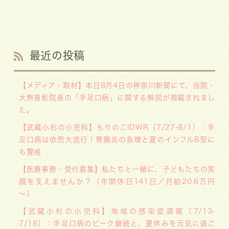
最近の投稿
【メディア・取材】本日8月4日の神奈川新聞にて、当院・
大熊喜彰院長の「手足口病」に関する解説が掲載されまし
た。
【武蔵小杉の小児科】もりのこIDWR（7/27-8/1）：手
足口病は依然大流行！胃腸炎の急増と夏のインフルB型に
も警戒
【医療事務・受付募集】私たちと一緒に、子どもたちの笑
顔を支えませんか？（年間休日141日／月給20.6万円
～）
【武蔵小杉の小児科】地域の感染症週報（7/13-
7/18）：手足口病のピーク継続と、夏休みを元気に過ご