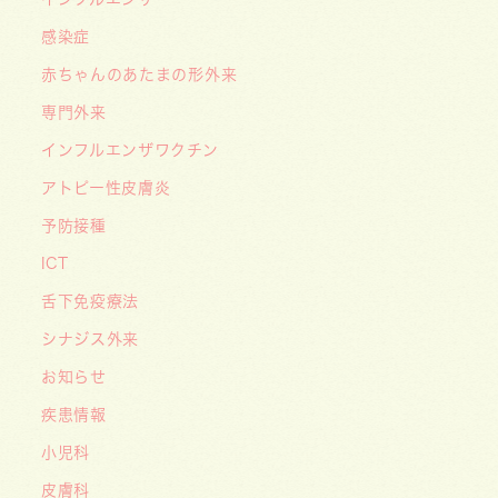
2026/05/01
感染症
ゴールデンウィーク（GW）の処方薬受け取りに
赤ちゃんのあたまの形外来
関する重要なお願い〜処方箋の有効期限は当日を
含めて「4日間」です〜
専門外来
インフルエンザワクチン
アトピー性皮膚炎
予防接種
ICT
舌下免疫療法
シナジス外来
お知らせ
疾患情報
小児科
皮膚科