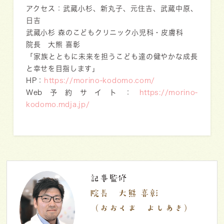
アクセス：武蔵小杉、新丸子、元住吉、武蔵中原、
日吉
武蔵小杉 森のこどもクリニック小児科・皮膚科
院長 大熊 喜彰
「家族とともに未来を担うこども達の健やかな成長
と幸せを目指します」
HP：
https://morino-kodomo.com/
Web予約サイト：
https://morino-
kodomo.mdja.jp/
記事監修
院長 大熊 喜彰
（おおくま よしあき）