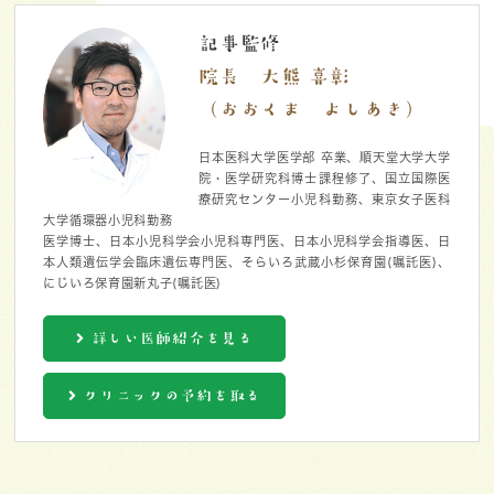
記事監修
院長 大熊 喜彰
（おおくま よしあき）
日本医科大学医学部 卒業、順天堂大学大学
院・医学研究科博士課程修了、国立国際医
療研究センター小児科勤務、東京女子医科
大学循環器小児科勤務
医学博士、日本小児科学会小児科専門医、日本小児科学会指導医、日
本人類遺伝学会臨床遺伝専門医、そらいろ武蔵小杉保育園(嘱託医)、
にじいろ保育園新丸子(嘱託医)
詳しい医師紹介を見る
クリニックの予約を取る