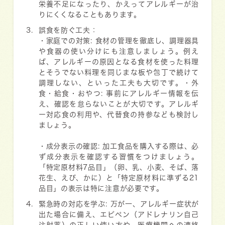
栄養不足になったり、かえってアレルギーが治
りにくくなることもあります。
誤食を防ぐ工夫：
・家庭での対策:
食材の管理を徹底し、調理器具
や食器の使い分けにも注意しましょう。例え
ば、アレルギーの原因となる食材を使った料理
とそうでない料理を同じまな板や包丁で続けて
調理しない、といった工夫も大切です。・
外
食・給食・おやつ:
事前にアレルギー情報を伝
え、確認を怠らないことが大切です。アレルギ
ー対応食の利用や、代替食の持参なども検討し
ましょう。
・成分表示の確認:
加工食品を購入する際は、必
ず成分表示を確認する習慣をつけましょう。
「特定原材料7品目」（卵、乳、小麦、そば、落
花生、えび、かに）と「特定原材料に準ずる21
品目」の表示は特に注意が必要です。
緊急時の対応を学ぶ:
万が一、アレルギー症状が
出た場合に備え、エピペン（アドレナリン自己