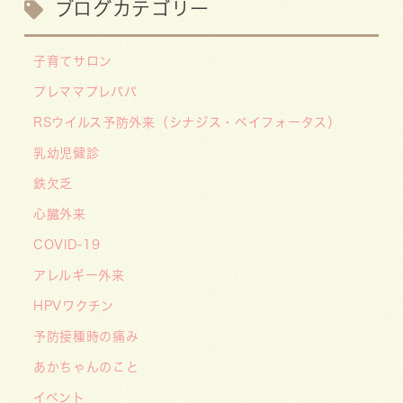
ブログカテゴリー
【お知らせ】川崎市の「麻しん（はしか）対策事
業」が始まっています 〜赤ちゃんやこどもたち
子育てサロン
をはしかから守ろう！〜
プレママプレパパ
2026/07/07
RSウイルス予防外来（シナジス・ベイフォータス）
【デジタル診察券に移行します】
2026/06/16
乳幼児健診
🌞2026年キッズドクター体験のお知らせ🌞
鉄欠乏
2026/06/15
心臓外来
【メディア・取材】学研の子育て応援サイト「こ
COVID-19
そだてまっぷ」に大熊喜彰院長監修の記事（こど
もの日焼け対策）がアップされました！
アレルギー外来
2026/05/19
HPVワクチン
【開院7周年のご挨拶】診察室を飛び出し、地域
予防接種時の痛み
とともに子どもの未来を創るクリニックへ
あかちゃんのこと
――「武蔵小杉 森のこどもクリニック」の新た
イベント