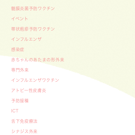
な挑戦
髄膜炎菌予防ワクチン
2026/05/08
【メディア・取材】４月１０日発売「子供の科
イベント
学」５月号の「なぜ？なぜ？どうして？」で大熊
帯状疱疹予防ワクチン
喜彰院長が読者の質問に答えました！
インフルエンザ
2026/05/01
感染症
ゴールデンウィーク（GW）の処方薬受け取りに
赤ちゃんのあたまの形外来
関する重要なお願い〜処方箋の有効期限は当日を
含めて「4日間」です〜
専門外来
インフルエンザワクチン
アトピー性皮膚炎
予防接種
ICT
舌下免疫療法
シナジス外来