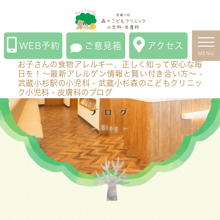
お子さんの食物アレルギー、正しく知って安心な毎日
を！～最新アレルゲン情報と賢い付き合い方～ - 武蔵小
杉駅の小児科 - 武蔵小杉森のこどもクリニック小児科・
WEB予約
ご意見箱
アクセス
皮膚科のブログ
MENU
お子さんの食物アレルギー、正しく知って安心な毎
日を！～最新アレルゲン情報と賢い付き合い方～ -
武蔵小杉駅の小児科 - 武蔵小杉森のこどもクリニッ
ク小児科・皮膚科のブログ
ブログ
Blog