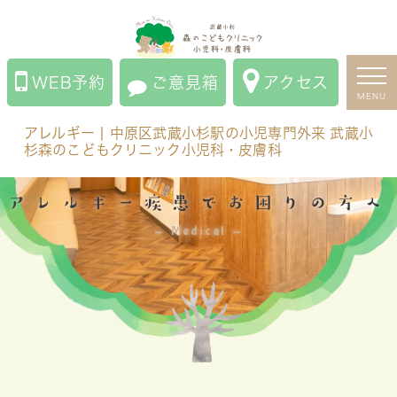
中
แบบ
English
नेपाली
アレルギー | 中原区武蔵小杉駅の小児専門外来 武蔵小杉森
文
ไทย
のこどもクリニック小児科・皮膚科
WEB予約
ご意見箱
アクセス
MENU
アレルギー | 中原区武蔵小杉駅の小児専門外来 武蔵小
杉森のこどもクリニック小児科・皮膚科
アレルギー疾患でお困りの方へ
Medical