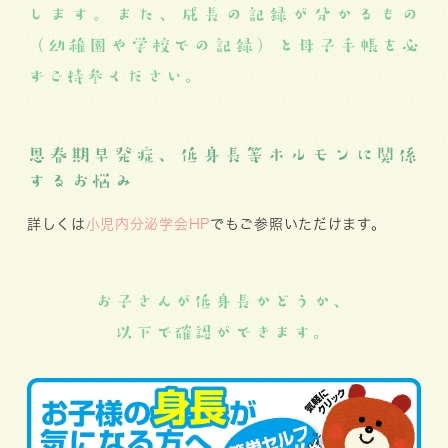
します。また、成長の記録が分かるもの
（幼稚園や学校での記録）と母子手帳を必
ずご持参ください。
思春期早発症、低身長等ホルモンに関係
するお悩み
詳しくは
小児内分泌学会HP
でもご参照いただけます。
お子さんが低身長かどうか、
以下で確認ができます。