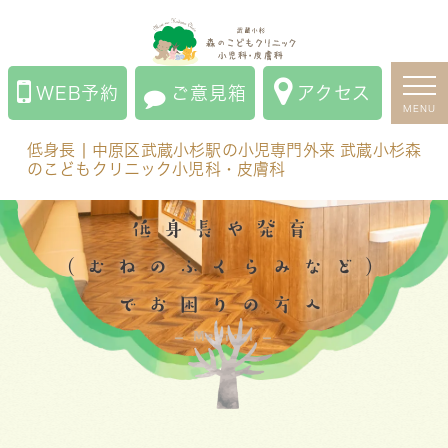
中
แบบ
English
नेपाली
低身長 | 中原区武蔵小杉駅の小児専門外来 武蔵小杉森のこ
文
ไทย
どもクリニック小児科・皮膚科
WEB予約
ご意見箱
アクセス
MENU
低身長 | 中原区武蔵小杉駅の小児専門外来 武蔵小杉森
のこどもクリニック小児科・皮膚科
低身長や発育
（むねのふくらみなど）
でお困りの方へ
Medical