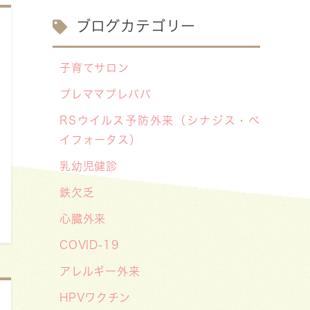
2026/07/29
ブログカテゴリー
【医療事務・受付募集】私たちと一
緒に、子どもたちの笑顔を支えませ
子育てサロン
んか？（年間休日141日／月給
プレママプレパパ
20.6万円～）
RSウイルス予防外来（シナジス・ベ
2026/07/13
イフォータス）
【お知らせ】川崎市の「麻しん（は
乳幼児健診
しか）対策事業」が始まっています
鉄欠乏
〜赤ちゃんやこどもたちをはしかか
ら守ろう！〜
心臓外来
2026/07/07
COVID-19
【デジタル診察券に移行します】
アレルギー外来
2026/06/16
HPVワクチン
🌞2026年キッズドクター体験のお