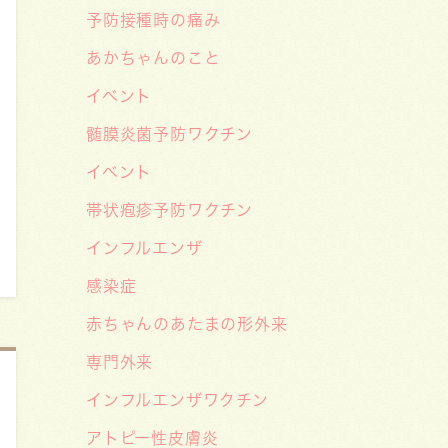
予防接種時の痛み
知らせ🌞
あかちゃんのこと
2026/06/15
【メディア・取材】学研の子育て応
イベント
援サイト「こそだてまっぷ」に大熊
髄膜炎菌予防ワクチン
喜彰院長監修の記事（こどもの日焼
イベント
け対策）がアップされました！
帯状疱疹予防ワクチン
2026/05/19
インフルエンザ
【開院7周年のご挨拶】診察室を飛
び出し、地域とともに子どもの未来
感染症
を創るクリニックへ――「武蔵小杉
赤ちゃんのあたまの形外来
森のこどもクリニック」の新たな挑
専門外来
戦
インフルエンザワクチン
2026/05/08
アトピー性皮膚炎
【メディア・取材】４月１０日発売