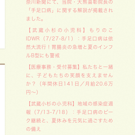
奈川新聞にて、当院・大熊喜彰院長の
「手足口病」に関する解説が掲載され
ました。
【武蔵小杉の小児科】もりのこ
IDWR（7/27-8/1）：手足口病は依
然大流行！胃腸炎の急増と夏のインフ
ルB型にも警戒
【医療事務・受付募集】私たちと一緒
に、子どもたちの笑顔を支えません
か？（年間休日141日／月給20.6万
円～）
【武蔵小杉の小児科】地域の感染症週
報（7/13-7/18）：手足口病のピー
ク継続と、夏休みを元気に過ごすため
の備え