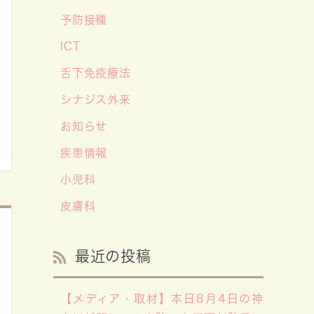
「子供の科学」５月号の「なぜ？な
予防接種
ぜ？どうして？」で大熊喜彰院長が
ICT
読者の質問に答えました！
舌下免疫療法
2026/05/01
シナジス外来
ゴールデンウィーク（GW）の処方
お知らせ
薬受け取りに関する重要なお願い〜
処方箋の有効期限は当日を含めて
疾患情報
「4日間」です〜
小児科
皮膚科
最近の投稿
【メディア・取材】本日8月4日の神