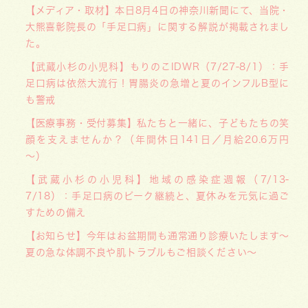
【メディア・取材】本日8月4日の神奈川新聞にて、当院・
大熊喜彰院長の「手足口病」に関する解説が掲載されまし
た。
【武蔵小杉の小児科】もりのこIDWR（7/27-8/1）：手
足口病は依然大流行！胃腸炎の急増と夏のインフルB型に
も警戒
【医療事務・受付募集】私たちと一緒に、子どもたちの笑
顔を支えませんか？（年間休日141日／月給20.6万円
～）
【武蔵小杉の小児科】地域の感染症週報（7/13-
7/18）：手足口病のピーク継続と、夏休みを元気に過ご
すための備え
【お知らせ】今年はお盆期間も通常通り診療いたします〜
夏の急な体調不良や肌トラブルもご相談ください〜