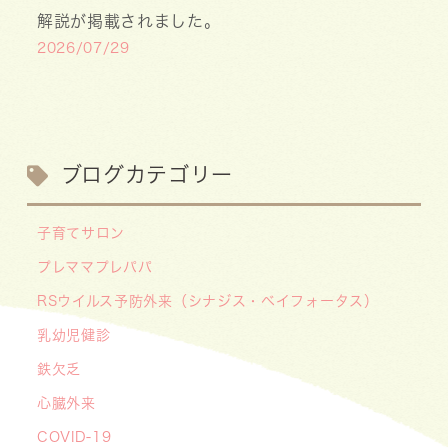
解説が掲載されました。
2026/07/29
【医療事務・受付募集】私たちと一緒に、子ども
たちの笑顔を支えませんか？（年間休日141日／
月給20.6万円～）
2026/07/13
ブログカテゴリー
【お知らせ】川崎市の「麻しん（はしか）対策事
業」が始まっています 〜赤ちゃんやこどもたち
子育てサロン
をはしかから守ろう！〜
プレママプレパパ
2026/07/07
RSウイルス予防外来（シナジス・ベイフォータス）
【デジタル診察券に移行します】
2026/06/16
乳幼児健診
🌞2026年キッズドクター体験のお知らせ🌞
鉄欠乏
2026/06/15
心臓外来
【メディア・取材】学研の子育て応援サイト「こ
COVID-19
そだてまっぷ」に大熊喜彰院長監修の記事（こど