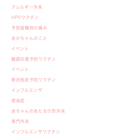
もの日焼け対策）がアップされました！
アレルギー外来
2026/05/19
HPVワクチン
【開院7周年のご挨拶】診察室を飛び出し、地域
予防接種時の痛み
とともに子どもの未来を創るクリニックへ
あかちゃんのこと
――「武蔵小杉 森のこどもクリニック」の新た
イベント
な挑戦
髄膜炎菌予防ワクチン
2026/05/08
【メディア・取材】４月１０日発売「子供の科
イベント
学」５月号の「なぜ？なぜ？どうして？」で大熊
帯状疱疹予防ワクチン
喜彰院長が読者の質問に答えました！
インフルエンザ
2026/05/01
感染症
ゴールデンウィーク（GW）の処方薬受け取りに
赤ちゃんのあたまの形外来
関する重要なお願い〜処方箋の有効期限は当日を
含めて「4日間」です〜
専門外来
インフルエンザワクチン