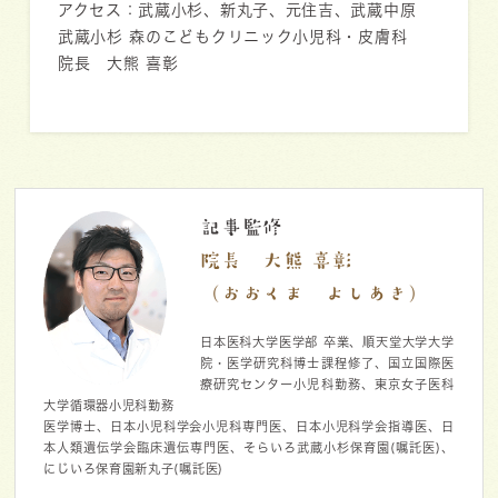
アクセス：武蔵小杉、新丸子、元住吉、武蔵中原
武蔵小杉 森のこどもクリニック小児科・皮膚科
院長 大熊 喜彰
記事監修
院長 大熊 喜彰
（おおくま よしあき）
日本医科大学医学部 卒業、順天堂大学大学
院・医学研究科博士課程修了、国立国際医
療研究センター小児科勤務、東京女子医科
大学循環器小児科勤務
医学博士、日本小児科学会小児科専門医、日本小児科学会指導医、日
本人類遺伝学会臨床遺伝専門医、そらいろ武蔵小杉保育園(嘱託医)、
にじいろ保育園新丸子(嘱託医)