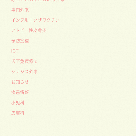
含めて「4日間」です〜
専門外来
インフルエンザワクチン
アトピー性皮膚炎
予防接種
ICT
舌下免疫療法
シナジス外来
お知らせ
疾患情報
小児科
皮膚科