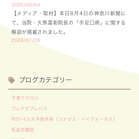
2026/08/04
【メディア・取材】本日8月4日の神奈川新聞に
て、当院・大熊喜彰院長の「手足口病」に関する
解説が掲載されました。
2026/07/29
【医療事務・受付募集】私たちと一緒に、子ども
たちの笑顔を支えませんか？（年間休日141日／
月給20.6万円～）
2026/07/13
ブログカテゴリー
【お知らせ】川崎市の「麻しん（はしか）対策事
業」が始まっています 〜赤ちゃんやこどもたち
子育てサロン
をはしかから守ろう！〜
プレママプレパパ
2026/07/07
RSウイルス予防外来（シナジス・ベイフォータス）
【デジタル診察券に移行します】
2026/06/16
乳幼児健診
🌞2026年キッズドクター体験のお知らせ🌞