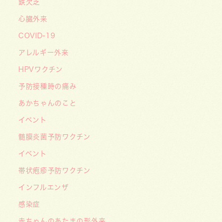
鉄欠乏
2026/06/15
心臓外来
【メディア・取材】学研の子育て応援サイト「こ
COVID-19
そだてまっぷ」に大熊喜彰院長監修の記事（こど
もの日焼け対策）がアップされました！
アレルギー外来
2026/05/19
HPVワクチン
【開院7周年のご挨拶】診察室を飛び出し、地域
予防接種時の痛み
とともに子どもの未来を創るクリニックへ
あかちゃんのこと
――「武蔵小杉 森のこどもクリニック」の新た
イベント
な挑戦
髄膜炎菌予防ワクチン
2026/05/08
【メディア・取材】４月１０日発売「子供の科
イベント
学」５月号の「なぜ？なぜ？どうして？」で大熊
帯状疱疹予防ワクチン
喜彰院長が読者の質問に答えました！
インフルエンザ
2026/05/01
感染症
ゴールデンウィーク（GW）の処方薬受け取りに
赤ちゃんのあたまの形外来
関する重要なお願い〜処方箋の有効期限は当日を