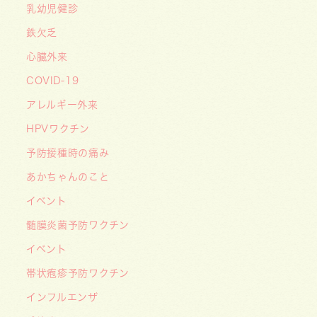
2026/06/16
乳幼児健診
🌞2026年キッズドクター体験のお知らせ🌞
鉄欠乏
2026/06/15
心臓外来
【メディア・取材】学研の子育て応援サイト「こ
COVID-19
そだてまっぷ」に大熊喜彰院長監修の記事（こど
もの日焼け対策）がアップされました！
アレルギー外来
2026/05/19
HPVワクチン
【開院7周年のご挨拶】診察室を飛び出し、地域
予防接種時の痛み
とともに子どもの未来を創るクリニックへ
あかちゃんのこと
――「武蔵小杉 森のこどもクリニック」の新た
イベント
な挑戦
髄膜炎菌予防ワクチン
2026/05/08
【メディア・取材】４月１０日発売「子供の科
イベント
学」５月号の「なぜ？なぜ？どうして？」で大熊
帯状疱疹予防ワクチン
喜彰院長が読者の質問に答えました！
インフルエンザ
2026/05/01