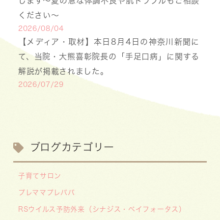
します〜夏の急な体調不良や肌トラブルもご相談
ください〜
2026/08/04
【メディア・取材】本日8月4日の神奈川新聞に
て、当院・大熊喜彰院長の「手足口病」に関する
解説が掲載されました。
2026/07/29
【医療事務・受付募集】私たちと一緒に、子ども
たちの笑顔を支えませんか？（年間休日141日／
月給20.6万円～）
2026/07/13
ブログカテゴリー
【お知らせ】川崎市の「麻しん（はしか）対策事
業」が始まっています 〜赤ちゃんやこどもたち
子育てサロン
をはしかから守ろう！〜
プレママプレパパ
2026/07/07
RSウイルス予防外来（シナジス・ベイフォータス）
【デジタル診察券に移行します】