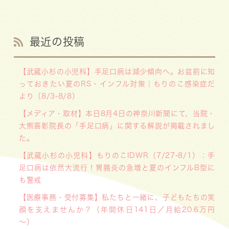
最近の投稿
【武蔵小杉の小児科】手足口病は減少傾向へ。お盆前に知
っておきたい夏のRS・インフル対策｜もりのこ感染症だ
より（8/3-8/8）
【メディア・取材】本日8月4日の神奈川新聞にて、当院・
大熊喜彰院長の「手足口病」に関する解説が掲載されまし
た。
【武蔵小杉の小児科】もりのこIDWR（7/27-8/1）：手
足口病は依然大流行！胃腸炎の急増と夏のインフルB型に
も警戒
【医療事務・受付募集】私たちと一緒に、子どもたちの笑
顔を支えませんか？（年間休日141日／月給20.6万円
～）