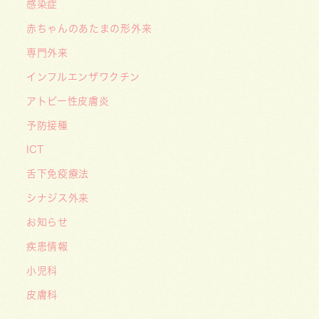
感染症
ゴールデンウィーク（GW）の処方薬受け取りに
赤ちゃんのあたまの形外来
関する重要なお願い〜処方箋の有効期限は当日を
含めて「4日間」です〜
専門外来
インフルエンザワクチン
アトピー性皮膚炎
予防接種
ICT
舌下免疫療法
シナジス外来
お知らせ
疾患情報
小児科
皮膚科