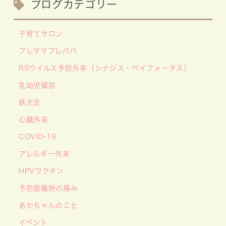
ブログカテゴリー
【お知らせ】川崎市の「麻しん（はしか）対策事
業」が始まっています 〜赤ちゃんやこどもたち
子育てサロン
をはしかから守ろう！〜
プレママプレパパ
2026/07/07
RSウイルス予防外来（シナジス・ベイフォータス）
【デジタル診察券に移行します】
2026/06/16
乳幼児健診
🌞2026年キッズドクター体験のお知らせ🌞
鉄欠乏
2026/06/15
心臓外来
【メディア・取材】学研の子育て応援サイト「こ
COVID-19
そだてまっぷ」に大熊喜彰院長監修の記事（こど
もの日焼け対策）がアップされました！
アレルギー外来
2026/05/19
HPVワクチン
【開院7周年のご挨拶】診察室を飛び出し、地域
予防接種時の痛み
とともに子どもの未来を創るクリニックへ
あかちゃんのこと
――「武蔵小杉 森のこどもクリニック」の新た
イベント