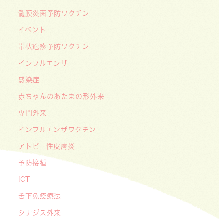
な挑戦
髄膜炎菌予防ワクチン
2026/05/08
【メディア・取材】４月１０日発売「子供の科
イベント
学」５月号の「なぜ？なぜ？どうして？」で大熊
帯状疱疹予防ワクチン
喜彰院長が読者の質問に答えました！
インフルエンザ
2026/05/01
感染症
ゴールデンウィーク（GW）の処方薬受け取りに
赤ちゃんのあたまの形外来
関する重要なお願い〜処方箋の有効期限は当日を
含めて「4日間」です〜
専門外来
インフルエンザワクチン
アトピー性皮膚炎
予防接種
ICT
舌下免疫療法
シナジス外来