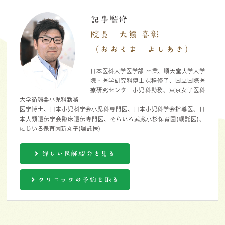
記事監修
院長 大熊 喜彰
（おおくま よしあき）
日本医科大学医学部 卒業、順天堂大学大学
院・医学研究科博士課程修了、国立国際医
療研究センター小児科勤務、東京女子医科
大学循環器小児科勤務
医学博士、日本小児科学会小児科専門医、日本小児科学会指導医、日
本人類遺伝学会臨床遺伝専門医、そらいろ武蔵小杉保育園(嘱託医)、
にじいろ保育園新丸子(嘱託医)
詳しい医師紹介を見る
クリニックの予約を取る