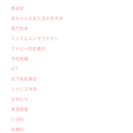
2026/05/01
感染症
ゴールデンウィーク（GW）の処方薬受け取りに
赤ちゃんのあたまの形外来
関する重要なお願い〜処方箋の有効期限は当日を
含めて「4日間」です〜
専門外来
インフルエンザワクチン
アトピー性皮膚炎
予防接種
ICT
舌下免疫療法
シナジス外来
お知らせ
疾患情報
小児科
皮膚科