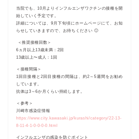
当院でも、10月よりインフルエンザワクチンの接種を開
始していく予定です。
詳細については、9月下旬頃にホームページにて、お知
らせしていきますので、お待ちください 🙂
＜推奨接種回数＞
6ヵ月以上13歳未満：2回
13歳以上〜成人：1回
＜接種間隔＞
1回目接種と2回目接種の間隔は、約2～5週間をお勧め
しています。
抗体は3～6か月くらい持続します。
＜参考＞
川崎市感染症情報
https://www.city.kawasaki.jp/kurashi/category/22-13-
8-11-4-1-0-0-0-0.html
インフルエンザの感染を防ぐポイント