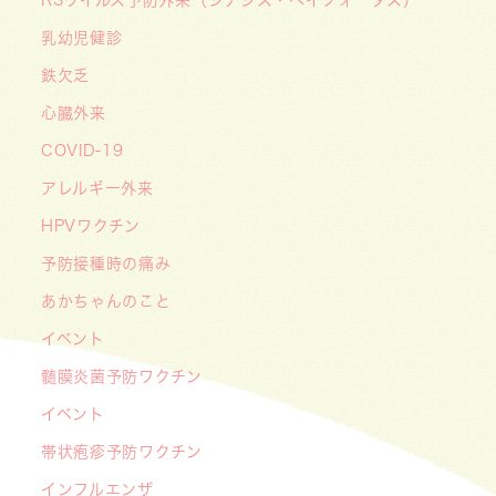
RSウイルス予防外来（シナジス・ベイフォータス）
【デジタル診察券に移行します】
2026/06/16
乳幼児健診
🌞2026年キッズドクター体験のお知らせ🌞
鉄欠乏
2026/06/15
心臓外来
【メディア・取材】学研の子育て応援サイト「こ
COVID-19
そだてまっぷ」に大熊喜彰院長監修の記事（こど
もの日焼け対策）がアップされました！
アレルギー外来
2026/05/19
HPVワクチン
【開院7周年のご挨拶】診察室を飛び出し、地域
予防接種時の痛み
とともに子どもの未来を創るクリニックへ
あかちゃんのこと
――「武蔵小杉 森のこどもクリニック」の新た
イベント
な挑戦
髄膜炎菌予防ワクチン
2026/05/08
【メディア・取材】４月１０日発売「子供の科
イベント
学」５月号の「なぜ？なぜ？どうして？」で大熊
帯状疱疹予防ワクチン
喜彰院長が読者の質問に答えました！
インフルエンザ