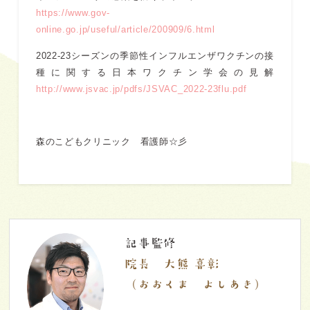
https://www.gov-
online.go.jp/useful/article/200909/6.html
2022-23シーズンの季節性インフルエンザワクチンの接
種に関する日本ワクチン学会の見解
http://www.jsvac.jp/pdfs/JSVAC_2022-23flu.pdf
森のこどもクリニック 看護師☆彡
記事監修
院長 大熊 喜彰
（おおくま よしあき）