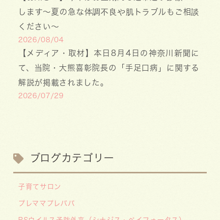
します〜夏の急な体調不良や肌トラブルもご相談
ください〜
2026/08/04
【メディア・取材】本日8月4日の神奈川新聞に
て、当院・大熊喜彰院長の「手足口病」に関する
解説が掲載されました。
2026/07/29
【医療事務・受付募集】私たちと一緒に、子ども
たちの笑顔を支えませんか？（年間休日141日／
月給20.6万円～）
2026/07/13
ブログカテゴリー
【お知らせ】川崎市の「麻しん（はしか）対策事
業」が始まっています 〜赤ちゃんやこどもたち
子育てサロン
をはしかから守ろう！〜
プレママプレパパ
2026/07/07